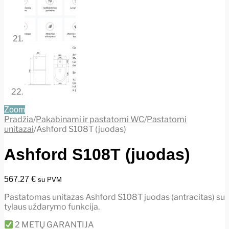
Zoom
Pradžia
/
Pakabinami ir pastatomi WC
/
Pastatomi
unitazai
/
Ashford S108T (juodas)
Ashford S108T (juodas)
567.27
€
su PVM
Pastatomas unitazas Ashford S108T juodas (antracitas) su
tylaus uždarymo funkcija.
2 METŲ GARANTIJA