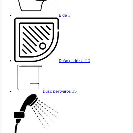
Bidė
3
Dušo padėklai
20
Dušo pertvaros
25