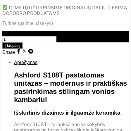
10 METŲ UŽTIKRINSIME ORIGINALIŲ DALIŲ TIEKIMĄ
DOPORRO PRODUKTAMS
Turime (galime užsakyti)
produkto kiekis: Ashford S108T (juodas)
Į krepšelį
Share
Aprašymas
Ashford S108T pastatomas
unitazas – modernus ir praktiškas
pasirinkimas stilingam vonios
kambariui
Išskirtinis dizainas ir ilgaamžė keramika
Ashford S108T – tai aukščiausios kokybės
pastatomas unitazas, skirtas šiuolaikiškam vonios