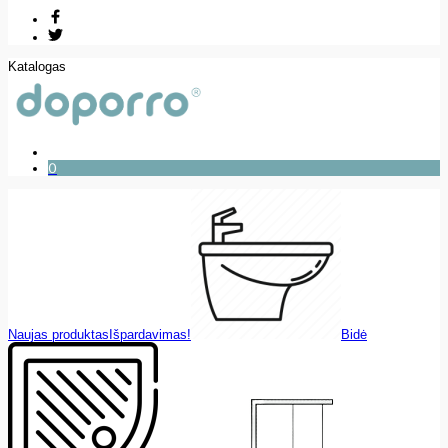
Katalogas
0
Naujas produktas
Išpardavimas!
Bidė