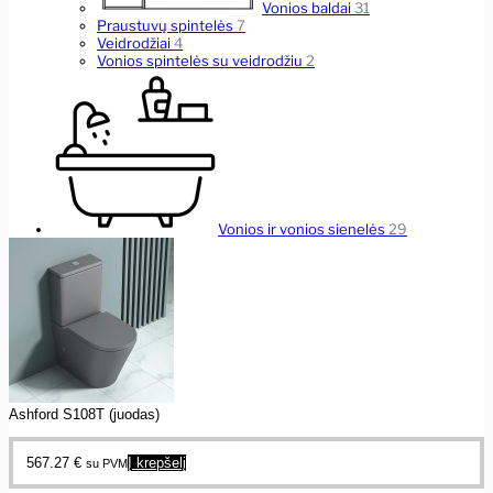
Vonios baldai
31
Praustuvų spintelės
7
Veidrodžiai
4
Vonios spintelės su veidrodžiu
2
Vonios ir vonios sienelės
29
Ashford S108T (juodas)
567.27
€
Į krepšelį
su PVM