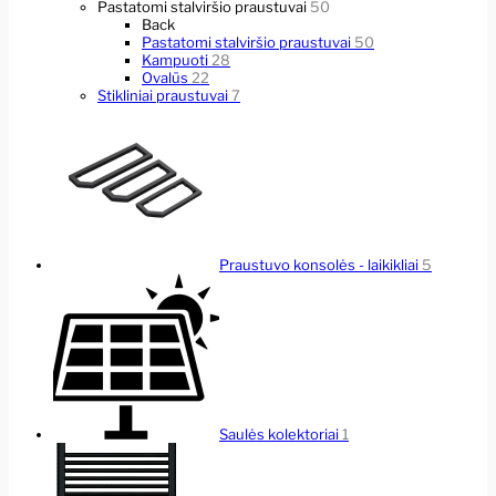
Pastatomi stalviršio praustuvai
50
Back
Pastatomi stalviršio praustuvai
50
Kampuoti
28
Ovalūs
22
Stikliniai praustuvai
7
Praustuvo konsolės - laikikliai
5
Saulės kolektoriai
1