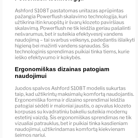
Ashford S108T pastatomas unitazas aprūpintas
pažangia Powerflush skalavimo technologija, kuri
užtikrina itin kruopštų ir švarų klozeto paviršiaus
skalavimą. Powerflush ne tik leidžia geriau pašalinti
nešvarumus, bet ir suteikia efektyvesnį vandens
naudojimą – tai svarbus veiksnys, padedantis išlaikyti
higieną bei mažinti vandens sąnaudas. Šis
technologinis sprendimas puikiai tinka tiems, kurie
ieško efektyvumo ir kokybės.
Ergonomiškas dizainas patogiam
naudojimui
Juodos spalvos Ashford S108T modelis sukurtas
taip, kad užtikrintų maksimalų komfortą naudojantis.
Ergonomiška forma ir dizaino sprendimai leidžia
patogiai sėdėti ir maloniai jaustis, o apvalus klozeto
korpusas su kvadratiniu bakeliu suteikia modernų
estetinį vaizdą. Šis ergonomiškas sprendimas ne tik
vizualiai patrauklus, bet ir puikiai tinka kasdieniam
naudojimui, užtikrindamas komfortą kiekvienam
šeimos nariui.