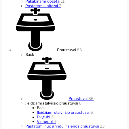
Pakabinami klozetai
11
Pastatomi unitazai
7
Praustuvai
86
Back
Praustuvai
86
Įleidžiami stalviršio praustuvai
6
Back
Įleidžiami stalviršio praustuvai
6
Dvigubi
2
Viengubi
4
Pastatomi nuo grindu ir sienos praustuvai
23