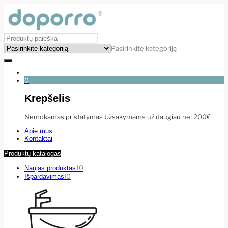
Pasirinkite kategoriją
0
Krepšelis
Nemokamas pristatymas Užsakymams už daugiau nei 200€
Apie mus
Kontaktai
Produktų katalogas
10
Naujas produktas
0
Išpardavimas!