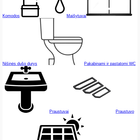
Komodos
Maišytuvai
Nišinės dušo durys
Pakabinami ir pastatomi WC
Praustuvai
Praustuvo