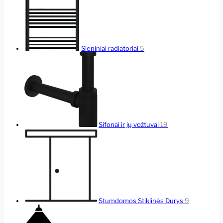
Sieniniai radiatoriai
5
Sifonai ir jų vožtuvai
19
Stumdomos Stiklinės Durys
9