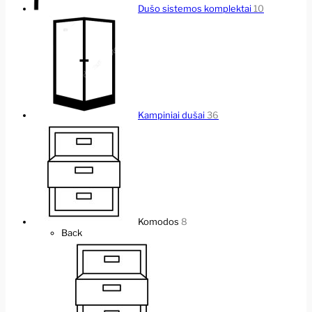
Dušo sistemos komplektai
10
Kampiniai dušai
36
Komodos
8
Back