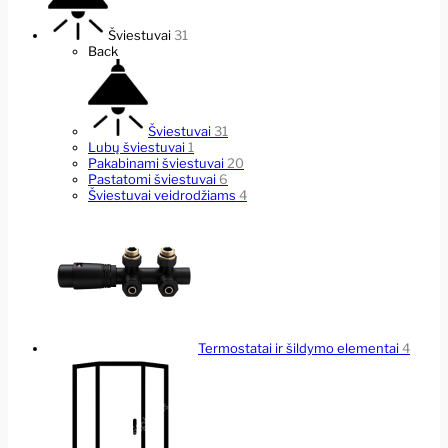
Šviestuvai
31
Back
Šviestuvai
31
Lubų šviestuvai
1
Pakabinami šviestuvai
20
Pastatomi šviestuvai
6
Šviestuvai veidrodžiams
4
Termostatai ir šildymo elementai
4