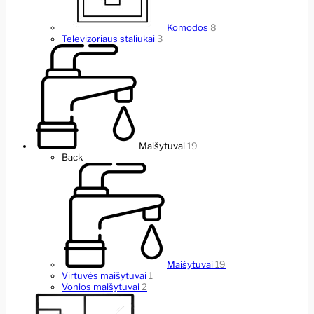
Komodos
8
Televizoriaus staliukai
3
Maišytuvai
19
Back
Maišytuvai
19
Virtuvės maišytuvai
1
Vonios maišytuvai
2