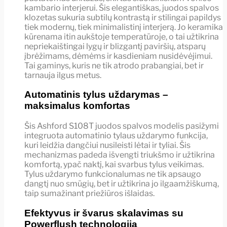
kambario interjerui. Šis elegantiškas, juodos spalvos
klozetas sukuria subtilų kontrastą ir stilingai papildys
tiek modernų, tiek minimalistinį interjerą. Jo keramika
kūrenama itin aukštoje temperatūroje, o tai užtikrina
nepriekaištingai lygų ir blizgantį paviršių, atsparų
įbrėžimams, dėmėms ir kasdieniam nusidėvėjimui.
Tai gaminys, kuris ne tik atrodo prabangiai, bet ir
tarnauja ilgus metus.
Automatinis tylus uždarymas –
maksimalus komfortas
Šis Ashford S108T juodos spalvos modelis pasižymi
integruota automatinio tylaus uždarymo funkcija,
kuri leidžia dangčiui nusileisti lėtai ir tyliai. Šis
mechanizmas padeda išvengti triukšmo ir užtikrina
komfortą, ypač naktį, kai svarbus tylus veikimas.
Tylus uždarymo funkcionalumas ne tik apsaugo
dangtį nuo smūgių, bet ir užtikrina jo ilgaamžiškumą,
taip sumažinant priežiūros išlaidas.
Efektyvus ir švarus skalavimas su
Powerflush technologija