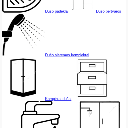
Dušo padėklai
Dušo pertvaros
Dušo sistemos komplektai
Kampiniai dušai