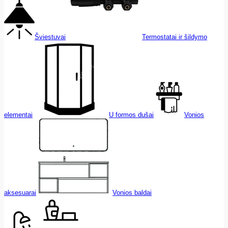
Šviestuvai
Termostatai ir šildymo
elementai
U formos dušai
Vonios
aksesuarai
Vonios baldai