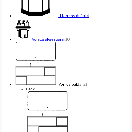
U formos dušai
4
Vonios aksesuarai
10
Vonios baldai
31
Back