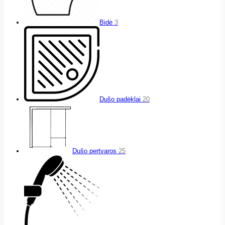
Bidė
3
Dušo padėklai
20
Dušo pertvaros
25