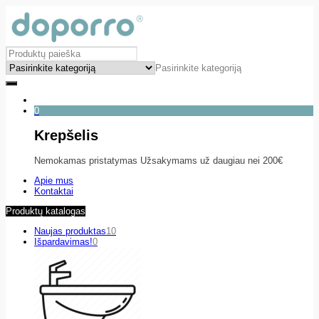
Pasirinkite kategoriją
0
Krepšelis
Nemokamas pristatymas Užsakymams už daugiau nei 200€
Apie mus
Kontaktai
Produktų katalogas
Naujas produktas
10
Išpardavimas!
0