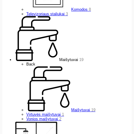
Komodos
8
Televizoriaus staliukai
3
Maišytuvai
19
Back
Maišytuvai
19
Virtuvės maišytuvai
1
Vonios maišytuvai
2