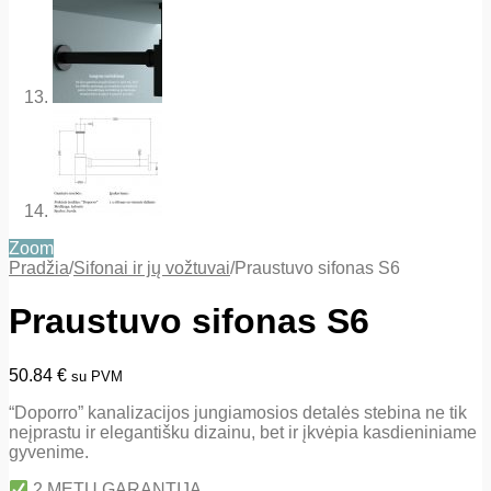
Zoom
Pradžia
/
Sifonai ir jų vožtuvai
/
Praustuvo sifonas S6
Praustuvo sifonas S6
50.84
€
su PVM
“Doporro” kanalizacijos jungiamosios detalės stebina ne tik
neįprastu ir elegantišku dizainu, bet ir įkvėpia kasdieniniame
gyvenime.
2 METŲ GARANTIJA