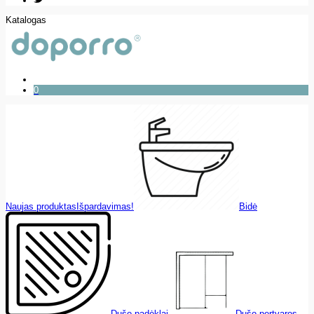
Katalogas
0
Naujas produktas
Išpardavimas!
Bidė
Dušo padėklai
Dušo pertvaros