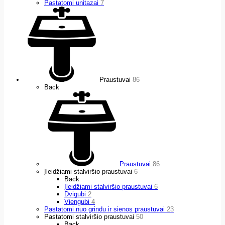
Pastatomi unitazai
7
Praustuvai
86
Back
Praustuvai
86
Įleidžiami stalviršio praustuvai
6
Back
Įleidžiami stalviršio praustuvai
6
Dvigubi
2
Viengubi
4
Pastatomi nuo grindu ir sienos praustuvai
23
Pastatomi stalviršio praustuvai
50
Back