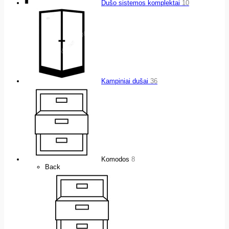
Dušo sistemos komplektai
10
Kampiniai dušai
36
Komodos
8
Back