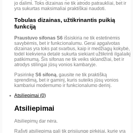
jo dalimi. Toks dizainas ne tik atrodo patraukliai, bet ir
yra sukurtas maksimaliai praktiškai naudoti.
Tobulas dizainas, užtikrinantis puikią
funkciją
Praustuvo sifonas S6
išsiskiria ne tik estetinėmis
savybėmis, bet ir funkcionalumu. Gerai apgalvotas
dizainas yra toks pat svarbus, kaip ir medžiagų kokybė,
todėl kiekviena detalė sukurta siekiant užtikrinti ilgalaikį
patikimumą. Šis sifonas ne tik veiks sklandžiai, bet ir
atrodys stilingai jūsų vonios kambaryje.
Pasirinkę
S6 sifoną
, gausite ne tik praktišką
sprendimą, bet ir gaminį, kuris suteiks jūsų vonios
kambariui modernumo ir funkcionalumo derinį.
Atsiliepimai (0)
Atsiliepimai
Atsiliepimų dar nėra.
Rašyti atsiliepimą gali tik prisijungę pirkėjai, kurie yra