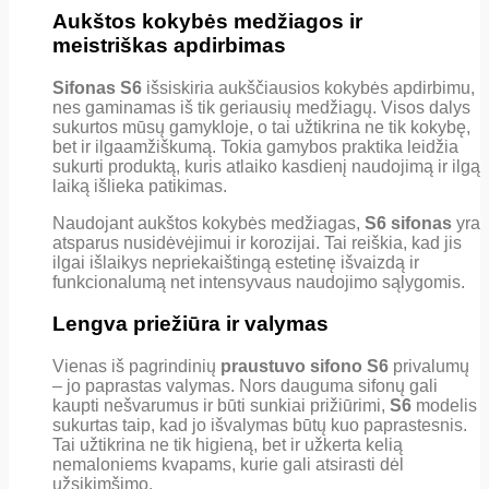
Aukštos kokybės medžiagos ir
meistriškas apdirbimas
Sifonas S6
išsiskiria aukščiausios kokybės apdirbimu,
nes gaminamas iš tik geriausių medžiagų. Visos dalys
sukurtos mūsų gamykloje, o tai užtikrina ne tik kokybę,
bet ir ilgaamžiškumą. Tokia gamybos praktika leidžia
sukurti produktą, kuris atlaiko kasdienį naudojimą ir ilgą
laiką išlieka patikimas.
Naudojant aukštos kokybės medžiagas,
S6 sifonas
yra
atsparus nusidėvėjimui ir korozijai. Tai reiškia, kad jis
ilgai išlaikys nepriekaištingą estetinę išvaizdą ir
funkcionalumą net intensyvaus naudojimo sąlygomis.
Lengva priežiūra ir valymas
Vienas iš pagrindinių
praustuvo sifono S6
privalumų
– jo paprastas valymas. Nors dauguma sifonų gali
kaupti nešvarumus ir būti sunkiai prižiūrimi,
S6
modelis
sukurtas taip, kad jo išvalymas būtų kuo paprastesnis.
Tai užtikrina ne tik higieną, bet ir užkerta kelią
nemaloniems kvapams, kurie gali atsirasti dėl
užsikimšimo.