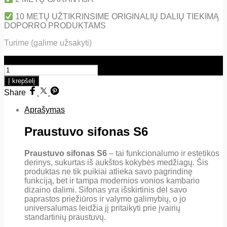
10 METŲ UŽTIKRINSIME ORIGINALIŲ DALIŲ TIEKIMĄ
DOPORRO PRODUKTAMS
Turime (galime užsakyti)
produkto kiekis: Praustuvo sifonas S6
Į krepšelį
Share
Aprašymas
Praustuvo sifonas S6
Praustuvo sifonas S6
– tai funkcionalumo ir estetikos
derinys, sukurtas iš aukštos kokybės medžiagų. Šis
produktas ne tik puikiai atlieka savo pagrindinę
funkciją, bet ir tampa modernios vonios kambario
dizaino dalimi. Sifonas yra išskirtinis dėl savo
paprastos priežiūros ir valymo galimybių, o jo
universalumas leidžia jį pritaikyti prie įvairių
standartinių praustuvų.