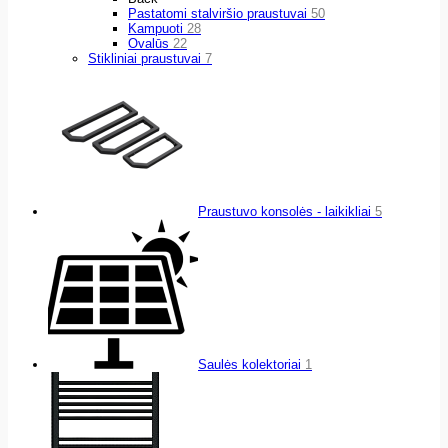
Pastatomi stalviršio praustuvai
50
Kampuoti
28
Ovalūs
22
Stikliniai praustuvai
7
Praustuvo konsolės - laikikliai
5
Saulės kolektoriai
1