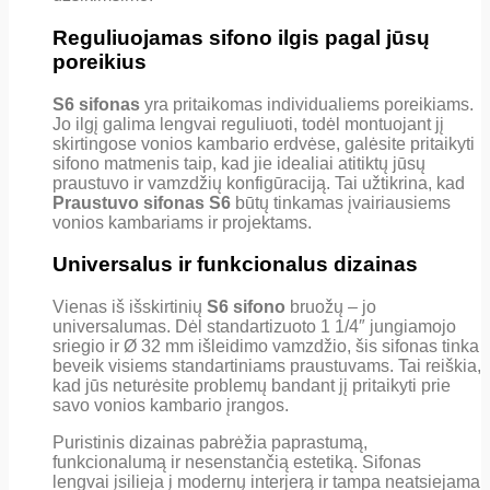
Reguliuojamas sifono ilgis pagal jūsų
poreikius
S6 sifonas
yra pritaikomas individualiems poreikiams.
Jo ilgį galima lengvai reguliuoti, todėl montuojant jį
skirtingose vonios kambario erdvėse, galėsite pritaikyti
sifono matmenis taip, kad jie idealiai atitiktų jūsų
praustuvo ir vamzdžių konfigūraciją. Tai užtikrina, kad
Praustuvo sifonas S6
būtų tinkamas įvairiausiems
vonios kambariams ir projektams.
Universalus ir funkcionalus dizainas
Vienas iš išskirtinių
S6 sifono
bruožų – jo
universalumas. Dėl standartizuoto 1 1/4″ jungiamojo
sriegio ir Ø 32 mm išleidimo vamzdžio, šis sifonas tinka
beveik visiems standartiniams praustuvams. Tai reiškia,
kad jūs neturėsite problemų bandant jį pritaikyti prie
savo vonios kambario įrangos.
Puristinis dizainas pabrėžia paprastumą,
funkcionalumą ir nesenstančią estetiką. Sifonas
lengvai įsilieja į modernų interjerą ir tampa neatsiejama