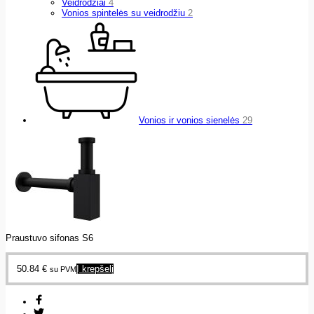
Veidrodžiai
4
Vonios spintelės su veidrodžiu
2
Vonios ir vonios sienelės
29
Praustuvo sifonas S6
50.84
€
Į krepšelį
su PVM