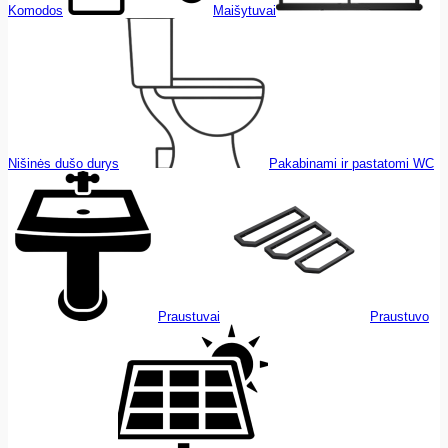
Komodos
Maišytuvai
Nišinės dušo durys
Pakabinami ir pastatomi WC
Praustuvai
Praustuvo