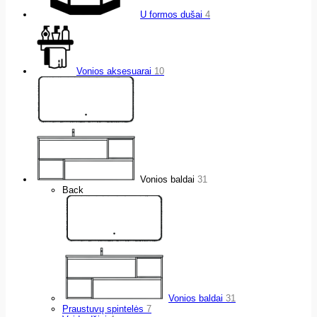
U formos dušai
4
Vonios aksesuarai
10
Vonios baldai
31
Back
Vonios baldai
31
Praustuvų spintelės
7