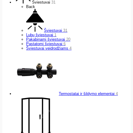
Šviestuvai
31
Back
Šviestuvai
31
Lubų šviestuvai
1
Pakabinami šviestuvai
20
Pastatomi šviestuvai
6
Šviestuvai veidrodžiams
4
Termostatai ir šildymo elementai
4