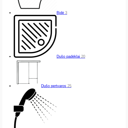
Bidė
3
Dušo padėklai
20
Dušo pertvaros
25