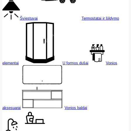
Šviestuvai
Termostatai ir šildymo
elementai
U formos dušai
Vonios
aksesuarai
Vonios baldai