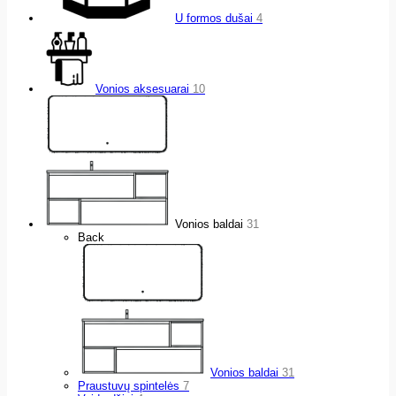
U formos dušai
4
Vonios aksesuarai
10
Vonios baldai
31
Back
Vonios baldai
31
Praustuvų spintelės
7