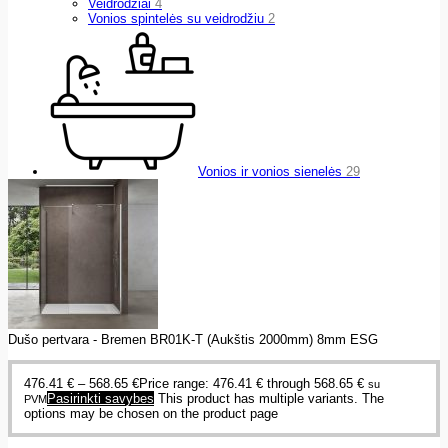
Veidrodžiai
4
Vonios spintelės su veidrodžiu
2
Vonios ir vonios sienelės
29
Dušo pertvara - Bremen BR01K-T (Aukštis 2000mm) 8mm ESG
476.41
€
–
568.65
€
Price range: 476.41 € through 568.65 €
su
Pasirinkti savybes
This product has multiple variants. The
PVM
options may be chosen on the product page