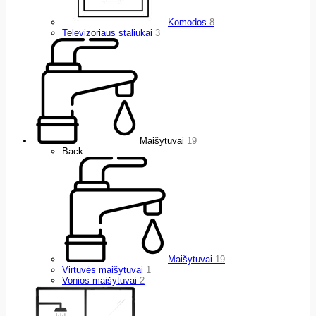
Komodos
8
Televizoriaus staliukai
3
Maišytuvai
19
Back
Maišytuvai
19
Virtuvės maišytuvai
1
Vonios maišytuvai
2