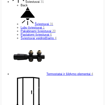
Šviestuvai
31
Back
Šviestuvai
31
Lubų šviestuvai
1
Pakabinami šviestuvai
20
Pastatomi šviestuvai
6
Šviestuvai veidrodžiams
4
Termostatai ir šildymo elementai
4