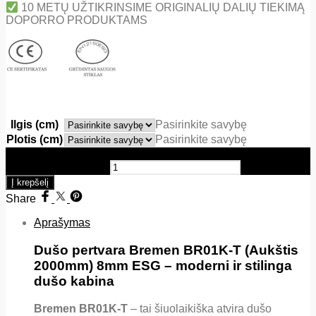
10 METŲ UŽTIKRINSIME ORIGINALIŲ DALIŲ TIEKIMĄ
DOPORRO PRODUKTAMS
Ilgis (cm)
Pasirinkite savybę
Plotis (cm)
Pasirinkite savybę
produkto kiekis: Dušo pertvara - Bremen BR01K-T (Aukštis
2000mm) 8mm ESG
Į krepšelį
Share
Aprašymas
Dušo pertvara Bremen BR01K-T (Aukštis
2000mm) 8mm ESG – moderni ir stilinga
dušo kabina
Bremen BR01K-T
– tai šiuolaikiška atvira dušo