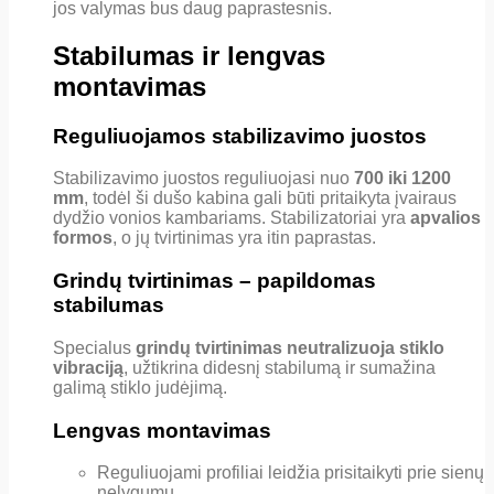
jos valymas bus daug paprastesnis.
Stabilumas ir lengvas
montavimas
Reguliuojamos stabilizavimo juostos
Stabilizavimo juostos reguliuojasi nuo
700 iki 1200
mm
, todėl ši dušo kabina gali būti pritaikyta įvairaus
dydžio vonios kambariams. Stabilizatoriai yra
apvalios
formos
, o jų tvirtinimas yra itin paprastas.
Grindų tvirtinimas – papildomas
stabilumas
Specialus
grindų tvirtinimas neutralizuoja stiklo
vibraciją
, užtikrina didesnį stabilumą ir sumažina
galimą stiklo judėjimą.
Lengvas montavimas
Reguliuojami profiliai leidžia prisitaikyti prie sienų
nelygumų.