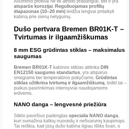
Aliuminio profiliai ne tik atrodo prabangiai, bet ir yra
atsparūs korozijai
.
Reguliuojamas profilių
diapazonas (10–20 mm)
leidžia lengvai pritaikyti
kabiną prie sienų nelygumų.
Dušo pertvara Bremen BR01K-T –
Tvirtumas ir ilgaamžiškumas
8 mm ESG grūdintas stiklas – maksimalus
saugumas
Bremen BR01K-T
kabinos stiklas atitinka
DIN
EN12150 saugumo standartus
, yra atsparus
smūgiams bei temperatūros pokyčiams.
Grūdintas
stiklas užtikrina tvirtumą ir ilgaamžiškumą
, todėl tai –
puikus pasirinkimas intensyviai naudojamoms
erdvėms.
NANO danga – lengvesnė priežiūra
Stiklo paviršius padengtas
specialia NANO danga
,
kuri sumažina kalkių nuosėdų ir nešvarumų kaupimąsi.
Tai reiškia, kad jūsų dušo kabina ilgiau išliks švari, o