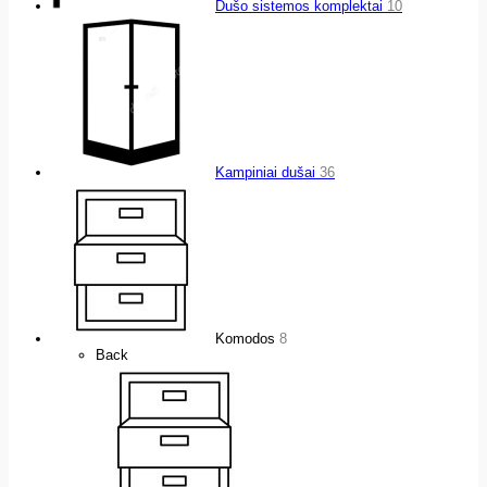
Dušo sistemos komplektai
10
Kampiniai dušai
36
Komodos
8
Back