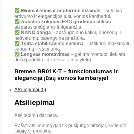
Minimalistinis ir modernus dizainas
– suteikia
erdvumo ir elegancijos jūsų vonios kambariui.
Aukštos kokybės ESG grūdintas stiklas
–
atsparus smūgiams ir ilgaamžis.
NANO danga
– apsaugo nuo kalkių nuosėdų ir
nešvarumų, palengvina priežiūrą.
Tvirta stabilizavimo sistema
– užtikrina maksimalų
saugumą ir stabilumą.
Lengvas montavimas
– galima montuoti tiek ant
dušo padėklo, tiek tiesiai ant plytelių.
Bremen BR01K-T – funkcionalumas ir
elegancija jūsų vonios kambaryje!
Atsiliepimai (0)
Atsiliepimai
Atsiliepimų dar nėra.
Rašyti atsiliepimą gali tik prisijungę pirkėjai, kurie yra
įsigiję šį produktą.