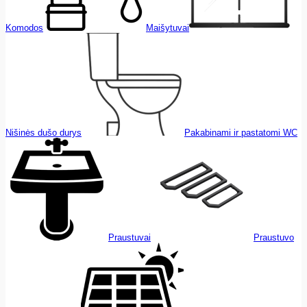
Komodos
Maišytuvai
Nišinės dušo durys
Pakabinami ir pastatomi WC
Praustuvai
Praustuvo