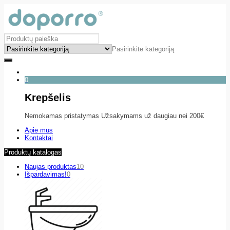
Pasirinkite kategoriją
0
Krepšelis
Nemokamas pristatymas Užsakymams už daugiau nei 200€
Apie mus
Kontaktai
Produktų katalogas
Naujas produktas
10
Išpardavimas!
0