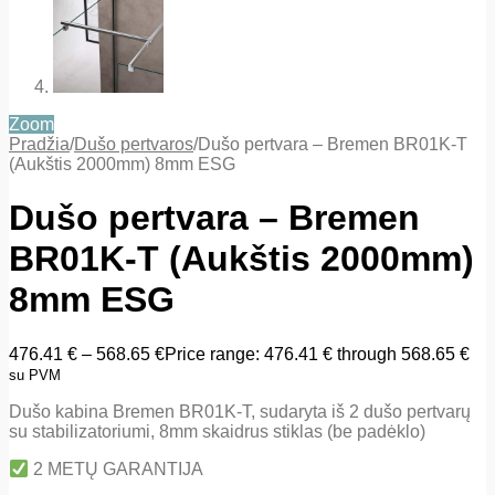
Zoom
Pradžia
/
Dušo pertvaros
/
Dušo pertvara – Bremen BR01K-T
(Aukštis 2000mm) 8mm ESG
Dušo pertvara – Bremen
BR01K-T (Aukštis 2000mm)
8mm ESG
476.41
€
–
568.65
€
Price range: 476.41 € through 568.65 €
su PVM
Dušo kabina Bremen BR01K-T, sudaryta iš 2 dušo pertvarų
su stabilizatoriumi, 8mm skaidrus stiklas (be padėklo)
2 METŲ GARANTIJA