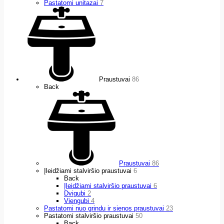
Pastatomi unitazai
7
Praustuvai
86
Back
Praustuvai
86
Įleidžiami stalviršio praustuvai
6
Back
Įleidžiami stalviršio praustuvai
6
Dvigubi
2
Viengubi
4
Pastatomi nuo grindu ir sienos praustuvai
23
Pastatomi stalviršio praustuvai
50
Back