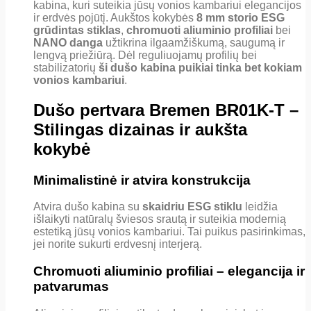
kabina, kuri suteikia jūsų vonios kambariui elegancijos
ir erdvės pojūtį. Aukštos kokybės
8 mm storio ESG
grūdintas stiklas
,
chromuoti aliuminio profiliai
bei
NANO danga
užtikrina ilgaamžiškumą, saugumą ir
lengvą priežiūrą. Dėl reguliuojamų profilių bei
stabilizatorių
ši dušo kabina puikiai tinka bet kokiam
vonios kambariui
.
Dušo pertvara Bremen BR01K-T –
Stilingas dizainas ir aukšta
kokybė
Minimalistinė ir atvira konstrukcija
Atvira dušo kabina su
skaidriu ESG stiklu
leidžia
išlaikyti natūralų šviesos srautą ir suteikia modernią
estetiką jūsų vonios kambariui. Tai puikus pasirinkimas,
jei norite sukurti erdvesnį interjerą.
Chromuoti aliuminio profiliai – elegancija ir
patvarumas