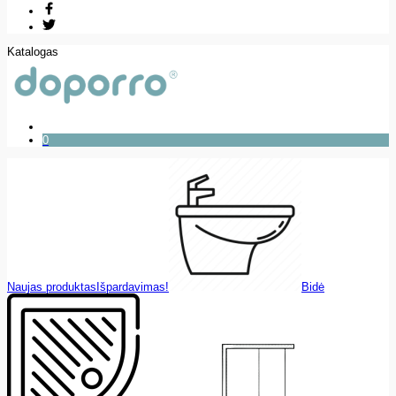
Katalogas
0
Naujas produktas
Išpardavimas!
Bidė