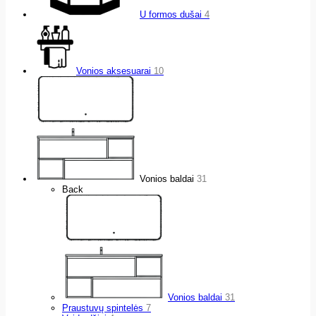
U formos dušai
4
Vonios aksesuarai
10
Vonios baldai
31
Back
Vonios baldai
31
Praustuvų spintelės
7