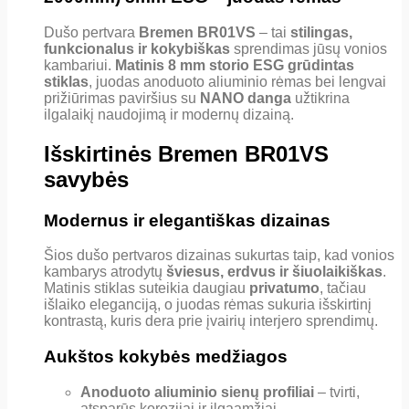
Dušo pertvara
Bremen BR01VS
– tai
stilingas,
funkcionalus ir kokybiškas
sprendimas jūsų vonios
kambariui.
Matinis 8 mm storio ESG grūdintas
stiklas
, juodas anoduoto aliuminio rėmas bei lengvai
prižiūrimas paviršius su
NANO danga
užtikrina
ilgalaikį naudojimą ir modernų dizainą.
Išskirtinės Bremen BR01VS
savybės
Modernus ir elegantiškas dizainas
Šios dušo pertvaros dizainas sukurtas taip, kad vonios
kambarys atrodytų
šviesus, erdvus ir šiuolaikiškas
.
Matinis stiklas suteikia daugiau
privatumo
, tačiau
išlaiko eleganciją, o juodas rėmas sukuria išskirtinį
kontrastą, kuris dera prie įvairių interjero sprendimų.
Aukštos kokybės medžiagos
Anoduoto aliuminio sienų profiliai
– tvirti,
atsparūs korozijai ir ilgaamžiai.