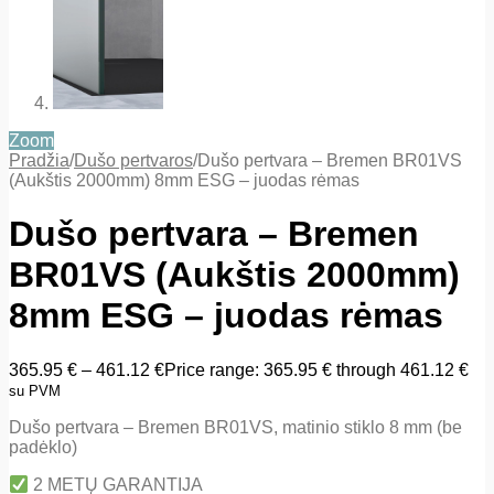
Zoom
Pradžia
/
Dušo pertvaros
/
Dušo pertvara – Bremen BR01VS
(Aukštis 2000mm) 8mm ESG – juodas rėmas
Dušo pertvara – Bremen
BR01VS (Aukštis 2000mm)
8mm ESG – juodas rėmas
365.95
€
–
461.12
€
Price range: 365.95 € through 461.12 €
su PVM
Dušo pertvara – Bremen BR01VS, matinio stiklo 8 mm (be
padėklo)
2 METŲ GARANTIJA