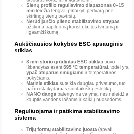
Sienų profilio reguliavimo diapazonas 0–15
mm
leidžia lengvai pritaikyti pertvarą prie
skirtingų sienų paviršių.
Nerūdijančio plieno stabilizavimo strypas
užtikrina papildomą konstrukcijos tvirtumą ir
ilgaamžiškumą.
Aukščiausios kokybės ESG apsauginis
stiklas
8 mm storio grūdintas ESG stiklas
buvo
išbandytas esant
695 °C temperatūrai
, todėl yra
ypač atsparus smūgiams
ir temperatūros
pokyčiams.
Matinis stiklas
suteikia daugiau privatumo, tuo
pačiu išlaikydamas šiuolaikišką estetiką.
NANO danga
palengvina valymą, nes neleidžia
kauptis vandens lašams ir kalkių nuosėdoms.
Reguliuojama ir patikima stabilizavimo
sistema
Trijų formų stabilizavimo juosta
(apvali,