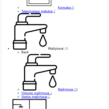
Komodos
8
Televizoriaus staliukai
3
Maišytuvai
19
Back
Maišytuvai
19
Virtuvės maišytuvai
1
Vonios maišytuvai
2