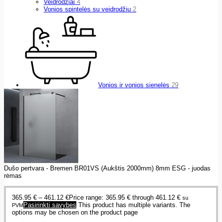
Veidrodžiai
4
Vonios spintelės su veidrodžiu
2
Vonios ir vonios sienelės
29
Dušo pertvara - Bremen BR01VS (Aukštis 2000mm) 8mm ESG - juodas
rėmas
365.95
€
–
461.12
€
Price range: 365.95 € through 461.12 €
su
Pasirinkti savybes
This product has multiple variants. The
PVM
options may be chosen on the product page