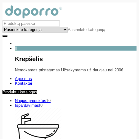
Pasirinkite kategoriją
0
Krepšelis
Nemokamas pristatymas Užsakymams už daugiau nei 200€
Apie mus
Kontaktai
Produktų katalogas
Naujas produktas
10
Išpardavimas!
0