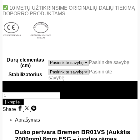
10 METŲ UŽTIKRINSIME ORIGINALIŲ DALIŲ TIEKIMĄ
DOPORRO PRODUKTAMS
Durų elementas
Pasirinkite savybę
(cm)
Pasirinkite
Stabilizatorius
savybę
produkto kiekis: Dušo pertvara - Bremen BR01VS (Aukštis
2000mm) 8mm ESG - juodas rėmas
Į krepšelį
Share
Aprašymas
Dušo pertvara Bremen BR01VS (Aukštis
2000mm) 8mm ESG – juodas rėmas