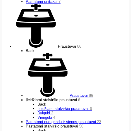
Pastatomi unitazai
7
Praustuvai
86
Back
Praustuvai
86
Įleidžiami stalviršio praustuvai
6
Back
Įleidžiami stalviršio praustuvai
6
Dvigubi
2
Viengubi
4
Pastatomi nuo grindu ir sienos praustuvai
23
Pastatomi stalviršio praustuvai
50
Back