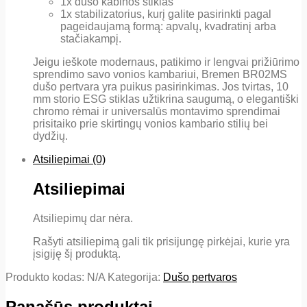
1x dušo kabinos stiklas
1x stabilizatorius, kurį galite pasirinkti pagal
pageidaujamą formą: apvalų, kvadratinį arba
stačiakampį.
Jeigu ieškote modernaus, patikimo ir lengvai prižiūrimo
sprendimo savo vonios kambariui, Bremen BR02MS
dušo pertvara yra puikus pasirinkimas. Jos tvirtas, 10
mm storio ESG stiklas užtikrina saugumą, o elegantiški
chromo rėmai ir universalūs montavimo sprendimai
prisitaiko prie skirtingų vonios kambario stilių bei
dydžių.
Atsiliepimai (0)
Atsiliepimai
Atsiliepimų dar nėra.
Rašyti atsiliepimą gali tik prisijungę pirkėjai, kurie yra
įsigiję šį produktą.
Produkto kodas:
N/A
Kategorija:
Dušo pertvaros
Panašūs produktai