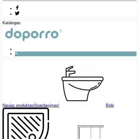
Katalogas
0
Naujas produktas
Išpardavimas!
Bidė