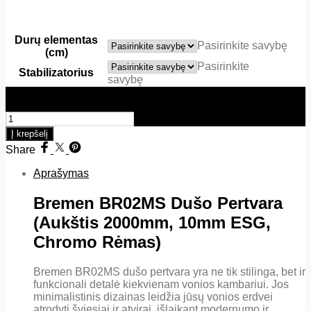
Durų elementas
Pasirinkite savybę
(cm)
Pasirinkite
Stabilizatorius
savybę
produkto kiekis: Dušo pertvara - Bremen BR02MS (Aukštis
2000mm) 10mm ESG - chromo rėmas
Į krepšelį
Share
Aprašymas
Bremen BR02MS Dušo Pertvara
(Aukštis 2000mm, 10mm ESG,
Chromo Rėmas)
Bremen BR02MS dušo pertvara yra ne tik stilinga, bet ir
funkcionali detalė kiekvienam vonios kambariui. Jos
minimalistinis dizainas leidžia jūsų vonios erdvei
atrodyti šviesiai ir atvirai, išlaikant modernumo ir