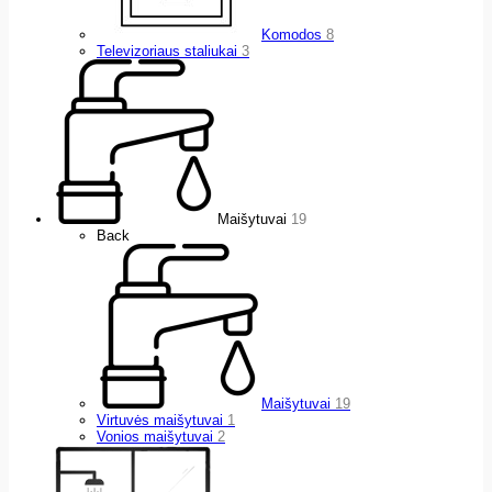
Komodos
8
Televizoriaus staliukai
3
Maišytuvai
19
Back
Maišytuvai
19
Virtuvės maišytuvai
1
Vonios maišytuvai
2