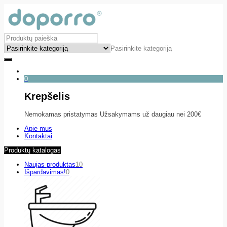
Pasirinkite kategoriją
0
Krepšelis
Nemokamas pristatymas Užsakymams už daugiau nei 200€
Apie mus
Kontaktai
Produktų katalogas
Naujas produktas
10
Išpardavimas!
0