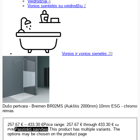
Veidrodžiai
4
Vonios spintelės su veidrodžiu
2
Vonios ir vonios sienelės
29
Dušo pertvara - Bremen BR02MS (Aukštis 2000mm) 10mm ESG - chromo
rėmas
257.67
€
–
433.30
€
Price range: 257.67 € through 433.30 €
su
Pasirinkti savybes
This product has multiple variants. The
PVM
options may be chosen on the product page