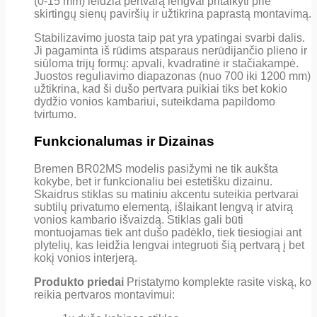
(0-15 mm) leidžia pertvarą lengvai pritaikyti prie
skirtingų sienų paviršių ir užtikrina paprastą montavimą.
Stabilizavimo juosta taip pat yra ypatingai svarbi dalis.
Ji pagaminta iš rūdims atsparaus nerūdijančio plieno ir
siūloma trijų formų: apvali, kvadratinė ir stačiakampė.
Juostos reguliavimo diapazonas (nuo 700 iki 1200 mm)
užtikrina, kad ši dušo pertvara puikiai tiks bet kokio
dydžio vonios kambariui, suteikdama papildomo
tvirtumo.
Funkcionalumas ir Dizainas
Bremen BR02MS modelis pasižymi ne tik aukšta
kokybe, bet ir funkcionaliu bei estetišku dizainu.
Skaidrus stiklas su matiniu akcentu suteikia pertvarai
subtilų privatumo elementą, išlaikant lengvą ir atvirą
vonios kambario išvaizdą. Stiklas gali būti
montuojamas tiek ant dušo padėklo, tiek tiesiogiai ant
plytelių, kas leidžia lengvai integruoti šią pertvarą į bet
kokį vonios interjerą.
Produkto priedai
Pristatymo komplekte rasite viską, ko
reikia pertvaros montavimui: