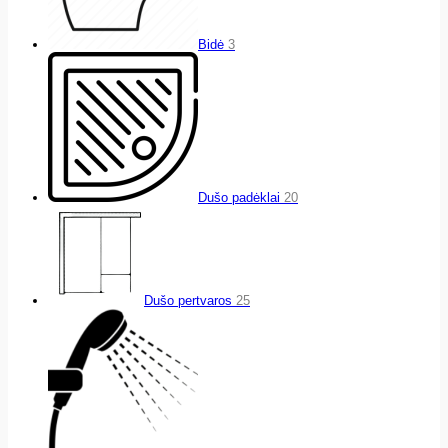
Bidė
3
Dušo padėklai
20
Dušo pertvaros
25