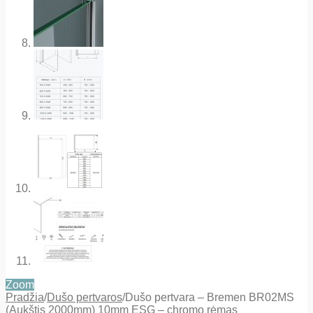
Zoom
Pradžia
/
Dušo pertvaros
/
Dušo pertvara – Bremen BR02MS
(Aukštis 2000mm) 10mm ESG – chromo rėmas