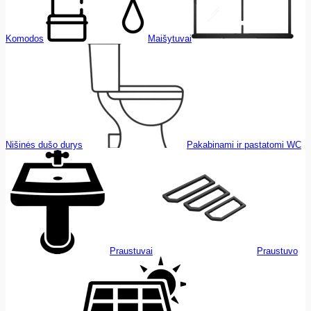
Komodos
Maišytuvai
Nišinės dušo durys
Pakabinami ir pastatomi WC
Praustuvai
Praustuvo