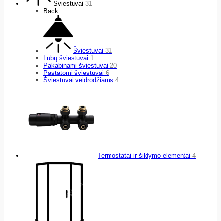
Šviestuvai
31
Back
Šviestuvai
31
Lubų šviestuvai
1
Pakabinami šviestuvai
20
Pastatomi šviestuvai
6
Šviestuvai veidrodžiams
4
Termostatai ir šildymo elementai
4