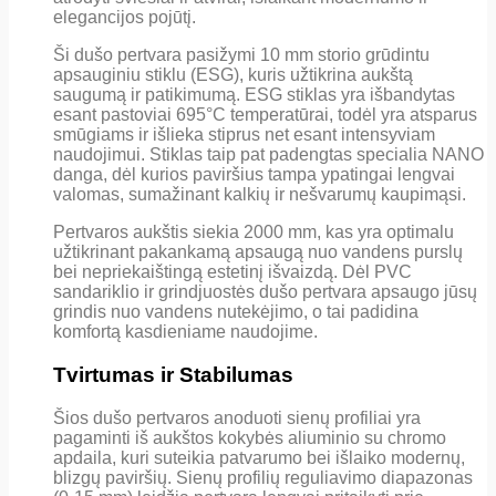
elegancijos pojūtį.
Ši dušo pertvara pasižymi 10 mm storio grūdintu
apsauginiu stiklu (ESG), kuris užtikrina aukštą
saugumą ir patikimumą. ESG stiklas yra išbandytas
esant pastoviai 695°C temperatūrai, todėl yra atsparus
smūgiams ir išlieka stiprus net esant intensyviam
naudojimui. Stiklas taip pat padengtas specialia NANO
danga, dėl kurios paviršius tampa ypatingai lengvai
valomas, sumažinant kalkių ir nešvarumų kaupimąsi.
Pertvaros aukštis siekia 2000 mm, kas yra optimalu
užtikrinant pakankamą apsaugą nuo vandens purslų
bei nepriekaištingą estetinį išvaizdą. Dėl PVC
sandariklio ir grindjuostės dušo pertvara apsaugo jūsų
grindis nuo vandens nutekėjimo, o tai padidina
komfortą kasdieniame naudojime.
Tvirtumas ir Stabilumas
Šios dušo pertvaros anoduoti sienų profiliai yra
pagaminti iš aukštos kokybės aliuminio su chromo
apdaila, kuri suteikia patvarumo bei išlaiko modernų,
blizgų paviršių. Sienų profilių reguliavimo diapazonas