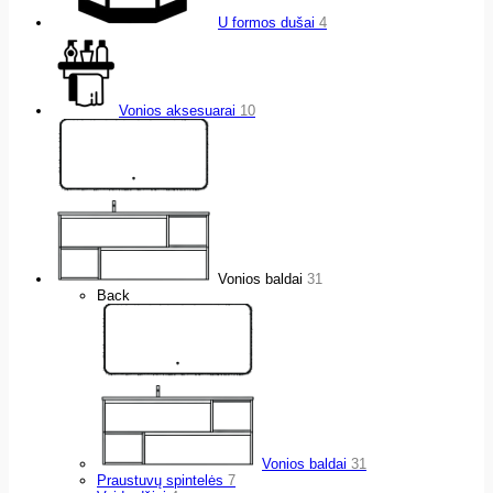
U formos dušai
4
Vonios aksesuarai
10
Vonios baldai
31
Back
Vonios baldai
31
Praustuvų spintelės
7