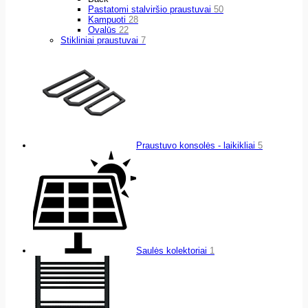
Pastatomi stalviršio praustuvai
50
Kampuoti
28
Ovalūs
22
Stikliniai praustuvai
7
Praustuvo konsolės - laikikliai
5
Saulės kolektoriai
1