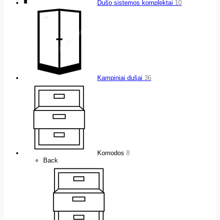
Dušo sistemos komplektai
10
Kampiniai dušai
36
Komodos
8
Back