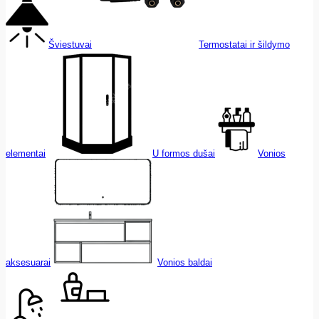
Šviestuvai
Termostatai ir šildymo
elementai
U formos dušai
Vonios
aksesuarai
Vonios baldai