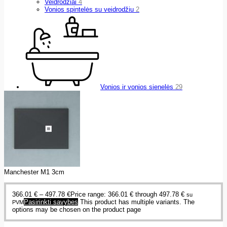
Veidrodžiai
4
Vonios spintelės su veidrodžiu
2
Vonios ir vonios sienelės
29
Manchester M1 3cm
366.01
€
–
497.78
€
Price range: 366.01 € through 497.78 €
su
Pasirinkti savybes
This product has multiple variants. The
PVM
options may be chosen on the product page