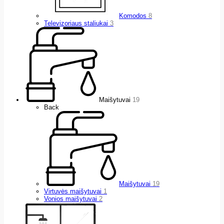
Komodos
8
Televizoriaus staliukai
3
Maišytuvai
19
Back
Maišytuvai
19
Virtuvės maišytuvai
1
Vonios maišytuvai
2