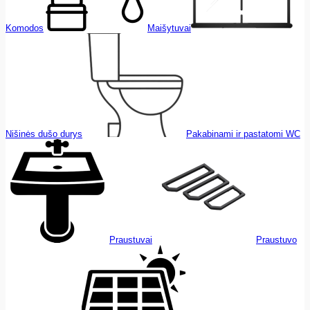
Komodos
Maišytuvai
Nišinės dušo durys
Pakabinami ir pastatomi WC
Praustuvai
Praustuvo