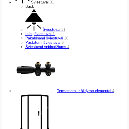
Šviestuvai
31
Back
Šviestuvai
31
Lubų šviestuvai
1
Pakabinami šviestuvai
20
Pastatomi šviestuvai
6
Šviestuvai veidrodžiams
4
Termostatai ir šildymo elementai
4