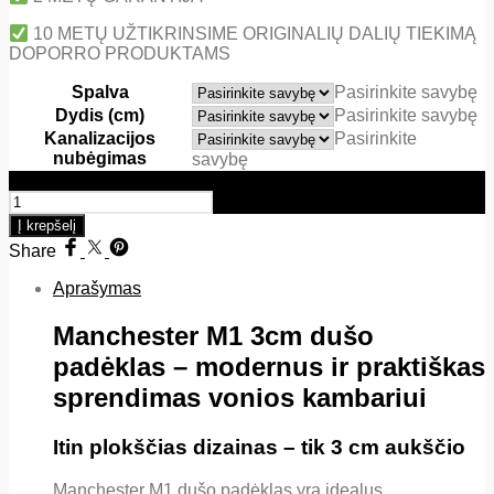
10 METŲ UŽTIKRINSIME ORIGINALIŲ DALIŲ TIEKIMĄ
DOPORRO PRODUKTAMS
Spalva
Pasirinkite savybę
Dydis (cm)
Pasirinkite savybę
Kanalizacijos
Pasirinkite
nubėgimas
savybę
produkto kiekis: Manchester M1 3cm
Į krepšelį
Share
Aprašymas
Manchester M1 3cm dušo
padėklas – modernus ir praktiškas
sprendimas vonios kambariui
Itin plokščias dizainas – tik 3 cm aukščio
Manchester M1 dušo padėklas yra idealus