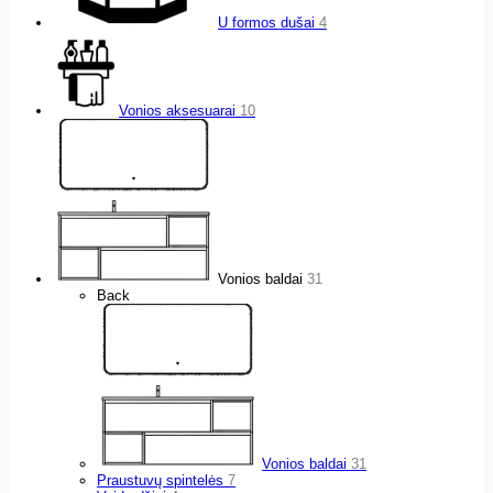
U formos dušai
4
Vonios aksesuarai
10
Vonios baldai
31
Back
Vonios baldai
31
Praustuvų spintelės
7