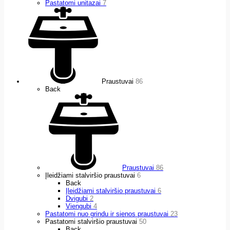
Pastatomi unitazai
7
Praustuvai
86
Back
Praustuvai
86
Įleidžiami stalviršio praustuvai
6
Back
Įleidžiami stalviršio praustuvai
6
Dvigubi
2
Viengubi
4
Pastatomi nuo grindu ir sienos praustuvai
23
Pastatomi stalviršio praustuvai
50
Back