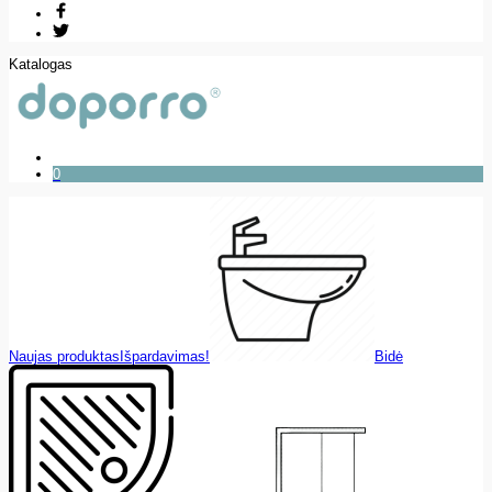
Katalogas
0
Naujas produktas
Išpardavimas!
Bidė