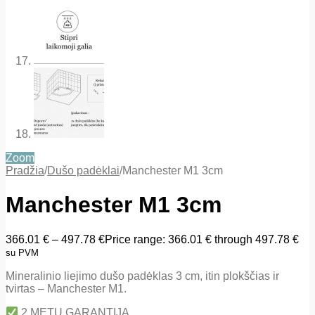
Zoom
Pradžia
/
Dušo padėklai
/
Manchester M1 3cm
Manchester M1 3cm
366.01
€
–
497.78
€
Price range: 366.01 € through 497.78 €
su PVM
Mineralinio liejimo dušo padėklas 3 cm, itin plokščias ir
tvirtas – Manchester M1.
2 METŲ GARANTIJA