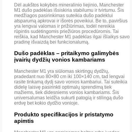
Dėl aukštos kokybės mineralinio liejinio, Manchester
M1 dušo padėklas išsiskiria stabilumu ir tvirtumu. Šis
medžiagos pasirinkimas suteikia dušo padėklui
atsparumą apkrovai ir išorės poveikiui. Be to, paviršius
yra lengvai valomas ir prižiūrimas, todėl nereikia
rūpintis sudėtingomis priežiūros procedūromis. Tai
reiškia, kad Manchester M1 padėklas ilgai išlaikys savo
pradinę išvaizdą bei funkcionalumą.
Dušo padėklas – pritaikymo galimybės
įvairių dydžių vonios kambariams
Manchester M1 yra siūlomas skirtingų dydžių,
pradedant nuo 80×80 cm iki 100×140 cm, tad lengvai
rasite tinkamą dydį savo vonios kambariui. Tai suteikia
didelę laisvę pasirinkti optimalų sprendimą tiek
mažiems, tiek didesniems vonios kambariams. Šis
universalumas leidžia sukurti patogią ir stilingą dušo
erdvę bet kokio dydžio vonioje.
Produkto specifikacijos ir pristatymo
apimtis