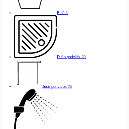
Bidė
3
Dušo padėklai
20
Dušo pertvaros
25