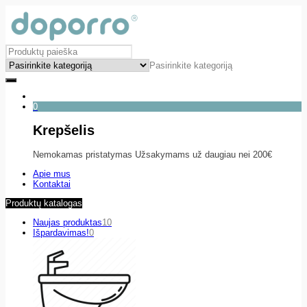
Pasirinkite kategoriją
0
Krepšelis
Nemokamas pristatymas Užsakymams už daugiau nei 200€
Apie mus
Kontaktai
Produktų katalogas
Naujas produktas
10
Išpardavimas!
0