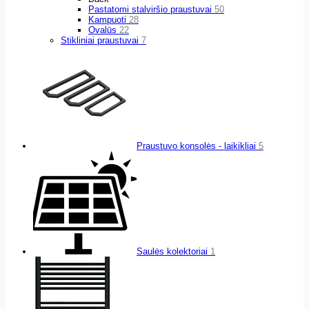
Pastatomi stalviršio praustuvai
50
Kampuoti
28
Ovalūs
22
Stikliniai praustuvai
7
Praustuvo konsolės - laikikliai
5
Saulės kolektoriai
1