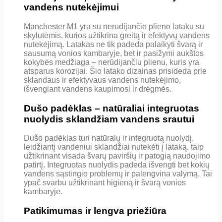
vandens nutekėjimui
Manchester M1 yra su nerūdijančio plieno lataku su
skylutėmis, kurios užtikrina greitą ir efektyvų vandens
nutekėjimą. Latakas ne tik padeda palaikyti švarą ir
sausumą vonios kambaryje, bet ir pasižymi aukštos
kokybės medžiaga – nerūdijančiu plienu, kuris yra
atsparus korozijai. Šio latako dizainas prisideda prie
sklandaus ir efektyvaus vandens nutekėjimo,
išvengiant vandens kaupimosi ir drėgmės.
Dušo padėklas – natūraliai integruotas
nuolydis sklandžiam vandens srautui
Dušo padėklas turi natūralų ir integruotą nuolydį,
leidžiantį vandeniui sklandžiai nutekėti į lataką, taip
užtikrinant visada švarų paviršių ir patogią naudojimo
patirtį. Integruotas nuolydis padeda išvengti bet kokių
vandens sąstingio problemų ir palengvina valymą. Tai
ypač svarbu užtikrinant higieną ir švarą vonios
kambaryje.
Patikimumas ir lengva priežiūra