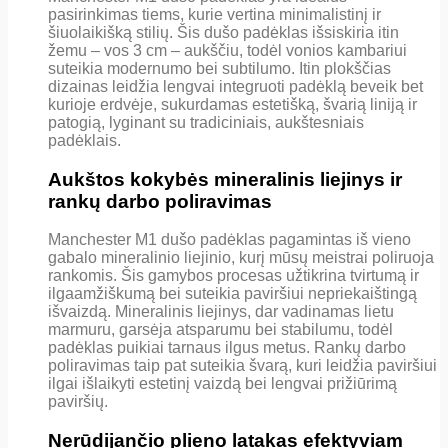
pasirinkimas tiems, kurie vertina minimalistinį ir
šiuolaikišką stilių. Šis dušo padėklas išsiskiria itin
žemu – vos 3 cm – aukščiu, todėl vonios kambariui
suteikia modernumo bei subtilumo. Itin plokščias
dizainas leidžia lengvai integruoti padėklą beveik bet
kurioje erdvėje, sukurdamas estetišką, švarią liniją ir
patogią, lyginant su tradiciniais, aukštesniais
padėklais.
Aukštos kokybės mineralinis liejinys ir
rankų darbo poliravimas
Manchester M1 dušo padėklas pagamintas iš vieno
gabalo mineralinio liejinio, kurį mūsų meistrai poliruoja
rankomis. Šis gamybos procesas užtikrina tvirtumą ir
ilgaamžiškumą bei suteikia paviršiui nepriekaištingą
išvaizdą. Mineralinis liejinys, dar vadinamas lietu
marmuru, garsėja atsparumu bei stabilumu, todėl
padėklas puikiai tarnaus ilgus metus. Rankų darbo
poliravimas taip pat suteikia švarą, kuri leidžia paviršiui
ilgai išlaikyti estetinį vaizdą bei lengvai prižiūrimą
paviršių.
Nerūdijančio plieno latakas efektyviam