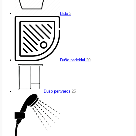
Bidė
3
Dušo padėklai
20
Dušo pertvaros
25