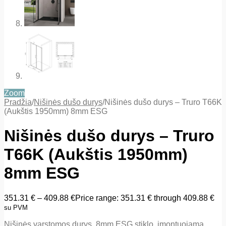
Zoom
Pradžia
/
Nišinės dušo durys
/
Nišinės dušo durys – Truro T66K
(Aukštis 1950mm) 8mm ESG
Nišinės dušo durys – Truro
T66K (Aukštis 1950mm)
8mm ESG
351.31
€
–
409.88
€
Price range: 351.31 € through 409.88 €
su PVM
Nišinės varstomos durys, 8mm ESG stiklo, įmontuojama