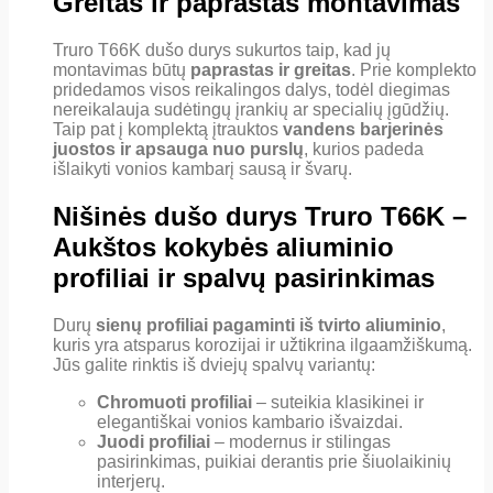
Greitas ir paprastas montavimas
Truro T66K dušo durys sukurtos taip, kad jų
montavimas būtų
paprastas ir greitas
. Prie komplekto
pridedamos visos reikalingos dalys, todėl diegimas
nereikalauja sudėtingų įrankių ar specialių įgūdžių.
Taip pat į komplektą įtrauktos
vandens barjerinės
juostos ir apsauga nuo purslų
, kurios padeda
išlaikyti vonios kambarį sausą ir švarų.
Nišinės dušo durys Truro T66K –
Aukštos kokybės aliuminio
profiliai ir spalvų pasirinkimas
Durų
sienų profiliai pagaminti iš tvirto aliuminio
,
kuris yra atsparus korozijai ir užtikrina ilgaamžiškumą.
Jūs galite rinktis iš dviejų spalvų variantų:
Chromuoti profiliai
– suteikia klasikinei ir
elegantiškai vonios kambario išvaizdai.
Juodi profiliai
– modernus ir stilingas
pasirinkimas, puikiai derantis prie šiuolaikinių
interjerų.