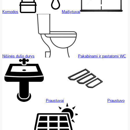
Komodos
Maišytuvai
Nišinės dušo durys
Pakabinami ir pastatomi WC
Praustuvai
Praustuvo