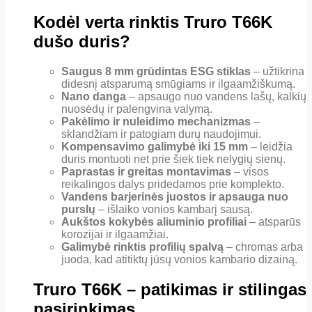
Kodėl verta rinktis Truro T66K
dušo duris?
Saugus 8 mm grūdintas ESG stiklas
– užtikrina
didesnį atsparumą smūgiams ir ilgaamžiškumą.
Nano danga
– apsaugo nuo vandens lašų, kalkių
nuosėdų ir palengvina valymą.
Pakėlimo ir nuleidimo mechanizmas
–
sklandžiam ir patogiam durų naudojimui.
Kompensavimo galimybė iki 15 mm
– leidžia
duris montuoti net prie šiek tiek nelygių sienų.
Paprastas ir greitas montavimas
– visos
reikalingos dalys pridedamos prie komplekto.
Vandens barjerinės juostos ir apsauga nuo
purslų
– išlaiko vonios kambarį sausą.
Aukštos kokybės aliuminio profiliai
– atsparūs
korozijai ir ilgaamžiai.
Galimybė rinktis profilių spalvą
– chromas arba
juoda, kad atitiktų jūsų vonios kambario dizainą.
Truro T66K – patikimas ir stilingas
pasirinkimas