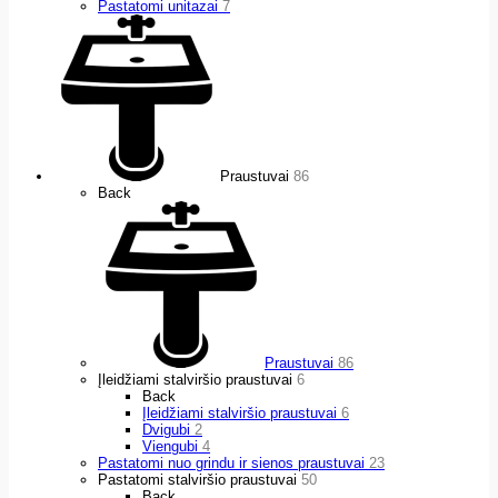
Pastatomi unitazai
7
Praustuvai
86
Back
Praustuvai
86
Įleidžiami stalviršio praustuvai
6
Back
Įleidžiami stalviršio praustuvai
6
Dvigubi
2
Viengubi
4
Pastatomi nuo grindu ir sienos praustuvai
23
Pastatomi stalviršio praustuvai
50
Back