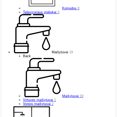
Komodos
8
Televizoriaus staliukai
3
Maišytuvai
19
Back
Maišytuvai
19
Virtuvės maišytuvai
1
Vonios maišytuvai
2