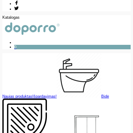
Katalogas
0
Naujas produktas
Išpardavimas!
Bidė