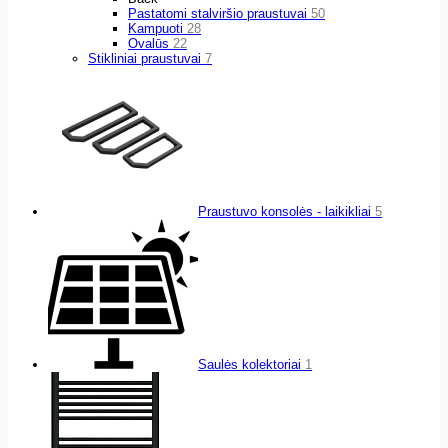
Pastatomi stalviršio praustuvai
50
Kampuoti
28
Ovalūs
22
Stikliniai praustuvai
7
Praustuvo konsolės - laikikliai
5
Saulės kolektoriai
1