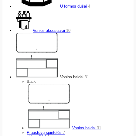
U formos dušai
4
Vonios aksesuarai
10
Vonios baldai
31
Back
Vonios baldai
31
Praustuvų spintelės
7