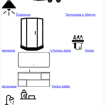
Šviestuvai
Termostatai ir šildymo
elementai
U formos dušai
Vonios
aksesuarai
Vonios baldai