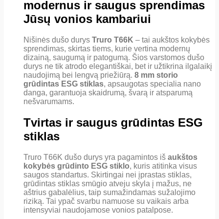
modernus ir saugus sprendimas
Jūsų vonios kambariui
Nišinės dušo durys
Truro T66K
– tai aukštos kokybės
sprendimas, skirtas tiems, kurie vertina modernų
dizainą, saugumą ir patogumą. Šios varstomos dušo
durys ne tik atrodo elegantiškai, bet ir užtikrina ilgalaikį
naudojimą bei lengvą priežiūrą.
8 mm storio
grūdintas ESG stiklas
, apsaugotas specialia nano
danga, garantuoja skaidrumą, švarą ir atsparumą
nešvarumams.
Tvirtas ir saugus grūdintas ESG
stiklas
Truro T66K dušo durys yra pagamintos iš
aukštos
kokybės grūdinto ESG stiklo
, kuris atitinka visus
saugos standartus. Skirtingai nei įprastas stiklas,
grūdintas stiklas smūgio atveju skyla į mažus, ne
aštrius gabalėlius, taip sumažindamas sužalojimo
riziką. Tai ypač svarbu namuose su vaikais arba
intensyviai naudojamose vonios patalpose.