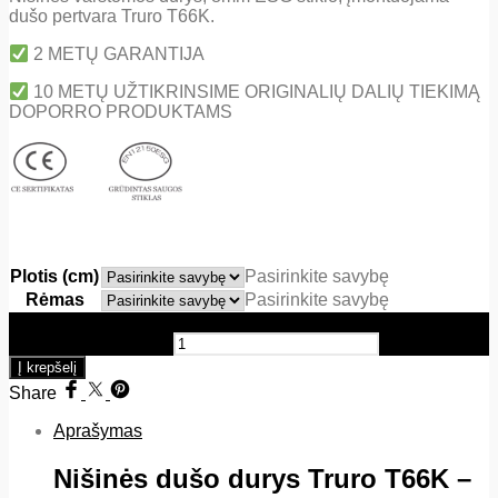
dušo pertvara Truro T66K.
2 METŲ GARANTIJA
10 METŲ UŽTIKRINSIME ORIGINALIŲ DALIŲ TIEKIMĄ
DOPORRO PRODUKTAMS
Plotis (cm)
Pasirinkite savybę
Rėmas
Pasirinkite savybę
produkto kiekis: Nišinės dušo durys - Truro T66K (Aukštis
1950mm) 8mm ESG
Į krepšelį
Share
Aprašymas
Nišinės dušo durys Truro T66K –