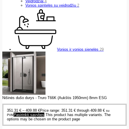
Veidrodžiai
4
Vonios spintelės su veidrodžiu
2
Vonios ir vonios sienelės
29
Nišinės dušo durys - Truro T66K (Aukštis 1950mm) 8mm ESG
351.31
€
–
409.88
€
Price range: 351.31 € through 409.88 €
su
Pasirinkti savybes
This product has multiple variants. The
PVM
options may be chosen on the product page