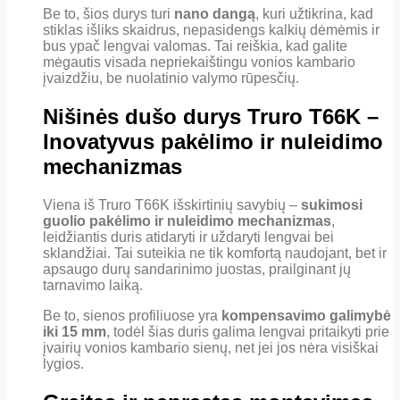
Be to, šios durys turi
nano dangą
, kuri užtikrina, kad
stiklas išliks skaidrus, nepasidengs kalkių dėmėmis ir
bus ypač lengvai valomas. Tai reiškia, kad galite
mėgautis visada nepriekaištingu vonios kambario
įvaizdžiu, be nuolatinio valymo rūpesčių.
Nišinės dušo durys Truro T66K –
Inovatyvus pakėlimo ir nuleidimo
mechanizmas
Viena iš Truro T66K išskirtinių savybių –
sukimosi
guolio pakėlimo ir nuleidimo mechanizmas
,
leidžiantis duris atidaryti ir uždaryti lengvai bei
sklandžiai. Tai suteikia ne tik komfortą naudojant, bet ir
apsaugo durų sandarinimo juostas, prailginant jų
tarnavimo laiką.
Be to, sienos profiliuose yra
kompensavimo galimybė
iki 15 mm
, todėl šias duris galima lengvai pritaikyti prie
įvairių vonios kambario sienų, net jei jos nėra visiškai
lygios.