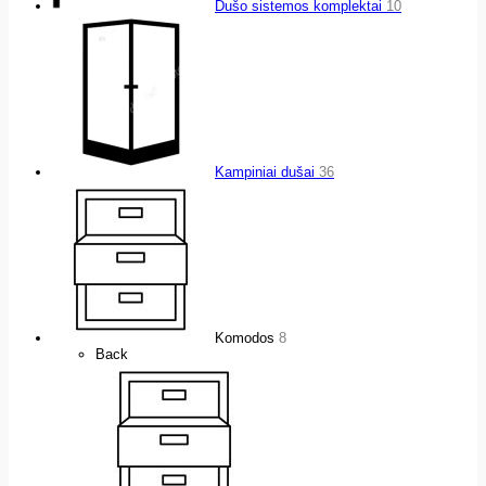
Dušo sistemos komplektai
10
Kampiniai dušai
36
Komodos
8
Back