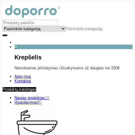
Pasirinkite kategoriją
0
Krepšelis
Nemokamas pristatymas Užsakymams už daugiau nei 200€
Apie mus
Kontaktai
Produktų katalogas
Naujas produktas
10
Išpardavimas!
0