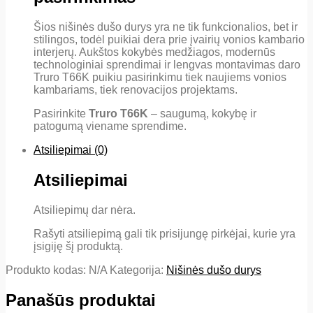
Šios nišinės dušo durys yra ne tik funkcionalios, bet ir
stilingos, todėl puikiai dera prie įvairių vonios kambario
interjerų. Aukštos kokybės medžiagos, modernūs
technologiniai sprendimai ir lengvas montavimas daro
Truro T66K puikiu pasirinkimu tiek naujiems vonios
kambariams, tiek renovacijos projektams.
Pasirinkite
Truro T66K
– saugumą, kokybę ir
patogumą viename sprendime.
Atsiliepimai (0)
Atsiliepimai
Atsiliepimų dar nėra.
Rašyti atsiliepimą gali tik prisijungę pirkėjai, kurie yra
įsigiję šį produktą.
Produkto kodas:
N/A
Kategorija:
Nišinės dušo durys
Panašūs produktai