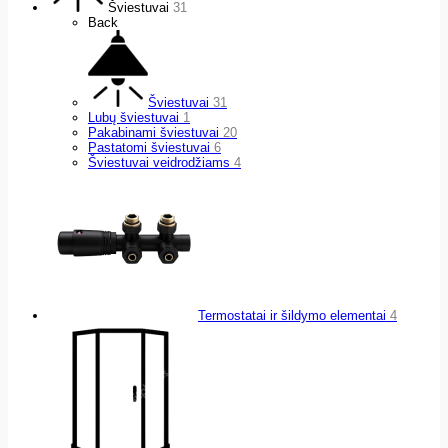
Šviestuvai
31
Back
Šviestuvai
31
Lubų šviestuvai
1
Pakabinami šviestuvai
20
Pastatomi šviestuvai
6
Šviestuvai veidrodžiams
4
Termostatai ir šildymo elementai
4