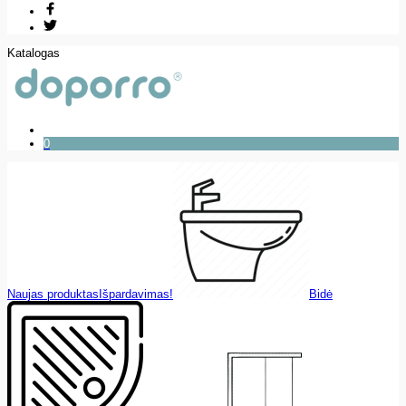
Katalogas
0
Naujas produktas
Išpardavimas!
Bidė