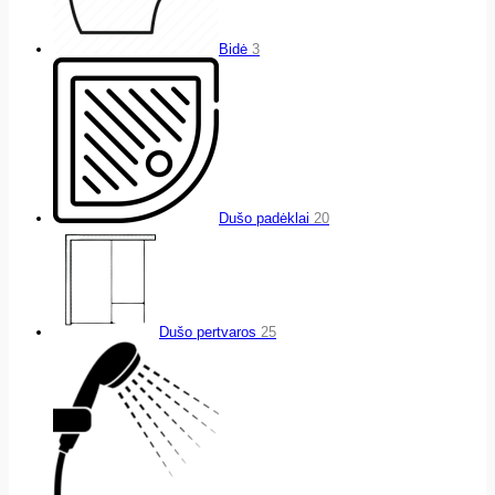
Bidė
3
Dušo padėklai
20
Dušo pertvaros
25