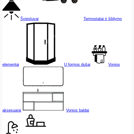
Šviestuvai
Termostatai ir šildymo
elementai
U formos dušai
Vonios
aksesuarai
Vonios baldai