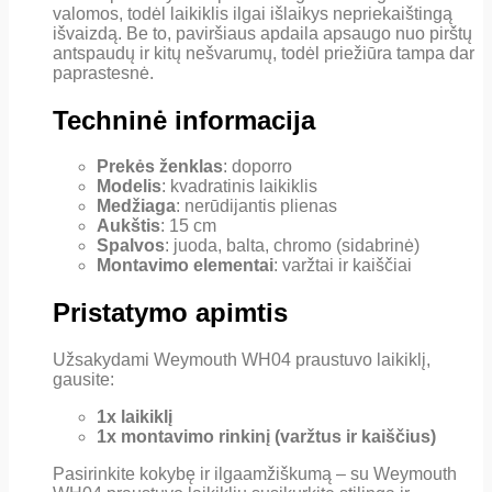
valomos, todėl laikiklis ilgai išlaikys nepriekaištingą
išvaizdą. Be to, paviršiaus apdaila apsaugo nuo pirštų
antspaudų ir kitų nešvarumų, todėl priežiūra tampa dar
paprastesnė.
Techninė informacija
Prekės ženklas
: doporro
Modelis
: kvadratinis laikiklis
Medžiaga
: nerūdijantis plienas
Aukštis
: 15 cm
Spalvos
: juoda, balta, chromo (sidabrinė)
Montavimo elementai
: varžtai ir kaiščiai
Pristatymo apimtis
Užsakydami Weymouth WH04 praustuvo laikiklį,
gausite:
1x laikiklį
1x montavimo rinkinį (varžtus ir kaiščius)
Pasirinkite kokybę ir ilgaamžiškumą – su Weymouth