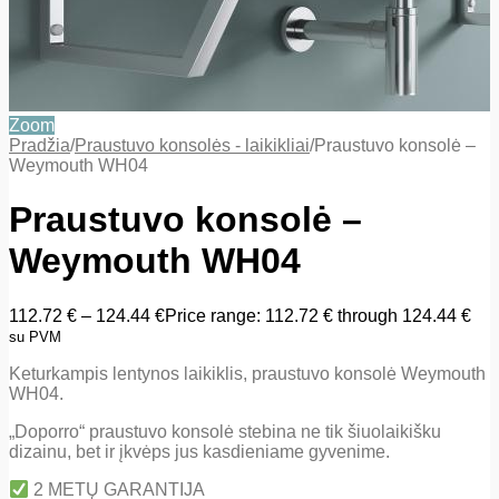
Zoom
Pradžia
/
Praustuvo konsolės - laikikliai
/
Praustuvo konsolė –
Weymouth WH04
Praustuvo konsolė –
Weymouth WH04
112.72
€
–
124.44
€
Price range: 112.72 € through 124.44 €
su PVM
Keturkampis lentynos laikiklis, praustuvo konsolė Weymouth
WH04.
„Doporro“ praustuvo konsolė stebina ne tik šiuolaikišku
dizainu, bet ir įkvėps jus kasdieniame gyvenime.
2 METŲ GARANTIJA