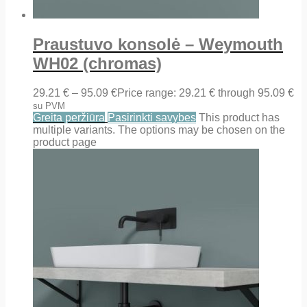
Praustuvo konsolė – Weymouth
WH02 (chromas)
29.21
€
–
95.09
€
Price range: 29.21 € through 95.09 €
su PVM
Greita peržiūra
Pasirinkti savybes
This product has
multiple variants. The options may be chosen on the
product page