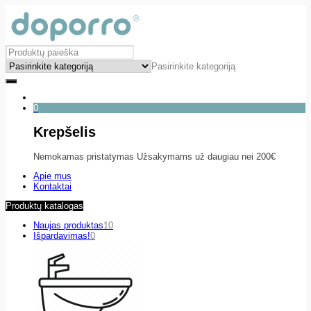
Pasirinkite kategoriją
0
Krepšelis
Nemokamas pristatymas Užsakymams už daugiau nei 200€
Apie mus
Kontaktai
Produktų katalogas
Naujas produktas
10
Išpardavimas!
0