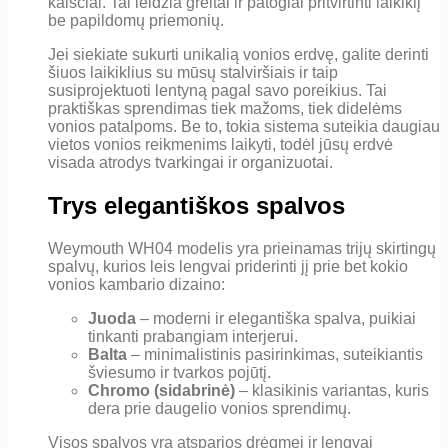
kaiščiai. Tai leidžia greitai ir patogiai pritvirtinti laikiklį
be papildomų priemonių.
Jei siekiate sukurti unikalią vonios erdvę, galite derinti
šiuos laikiklius su mūsų stalviršiais ir taip
susiprojektuoti lentyną pagal savo poreikius. Tai
praktiškas sprendimas tiek mažoms, tiek didelėms
vonios patalpoms. Be to, tokia sistema suteikia daugiau
vietos vonios reikmenims laikyti, todėl jūsų erdvė
visada atrodys tvarkingai ir organizuotai.
Trys elegantiškos spalvos
Weymouth WH04 modelis yra prieinamas trijų skirtingų
spalvų, kurios leis lengvai priderinti jį prie bet kokio
vonios kambario dizaino:
Juoda
– moderni ir elegantiška spalva, puikiai
tinkanti prabangiam interjerui.
Balta
– minimalistinis pasirinkimas, suteikiantis
šviesumo ir tvarkos pojūtį.
Chromo (sidabrinė)
– klasikinis variantas, kuris
dera prie daugelio vonios sprendimų.
Visos spalvos yra atsparios drėgmei ir lengvai