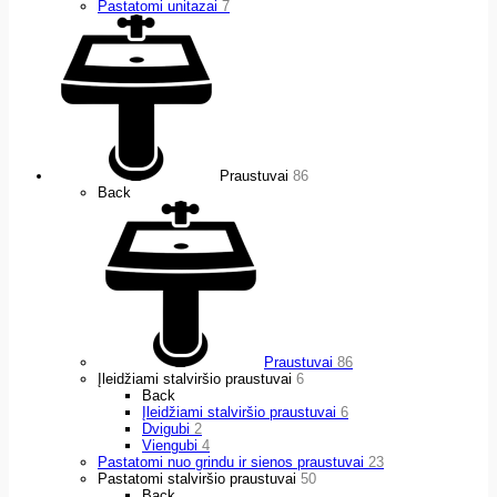
Pastatomi unitazai
7
Praustuvai
86
Back
Praustuvai
86
Įleidžiami stalviršio praustuvai
6
Back
Įleidžiami stalviršio praustuvai
6
Dvigubi
2
Viengubi
4
Pastatomi nuo grindu ir sienos praustuvai
23
Pastatomi stalviršio praustuvai
50
Back