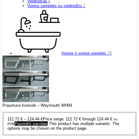
Veidrodžiai
4
Vonios spintelės su veidrodžiu
2
Vonios ir vonios sienelės
29
Praustuvo konsolė – Weymouth WH04
112.72
€
–
124.44
€
Price range: 112.72 € through 124.44 €
su
Pasirinkti savybes
This product has multiple variants. The
PVM
options may be chosen on the product page