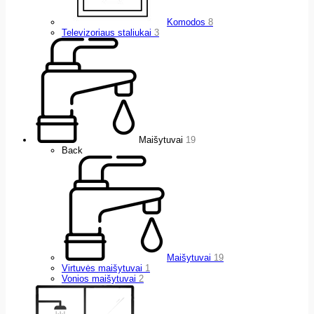
Komodos
8
Televizoriaus staliukai
3
Maišytuvai
19
Back
Maišytuvai
19
Virtuvės maišytuvai
1
Vonios maišytuvai
2