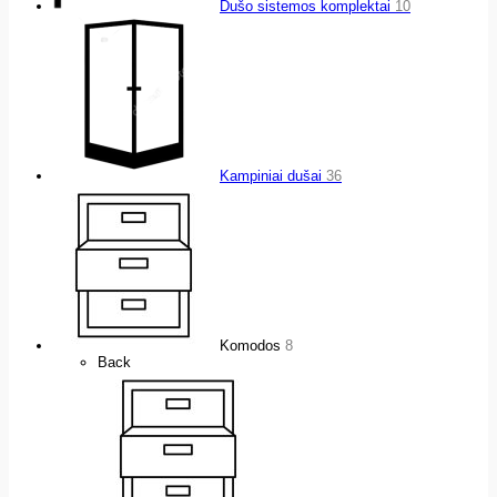
Dušo sistemos komplektai
10
Kampiniai dušai
36
Komodos
8
Back