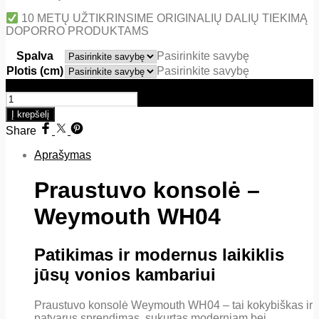
10 METŲ UŽTIKRINSIME ORIGINALIŲ DALIŲ TIEKIMĄ
DOPORRO PRODUKTAMS
Spalva
Pasirinkite savybę
Plotis (cm)
Pasirinkite savybę
produkto kiekis: Praustuvo konsolė – Weymouth WH04
Į krepšelį
Share
Aprašymas
Praustuvo konsolė –
Weymouth WH04
Patikimas ir modernus laikiklis
jūsų vonios kambariui
Praustuvo konsolė Weymouth WH04 – tai kokybiškas ir
patvarus sprendimas, sukurtas moderniam bei