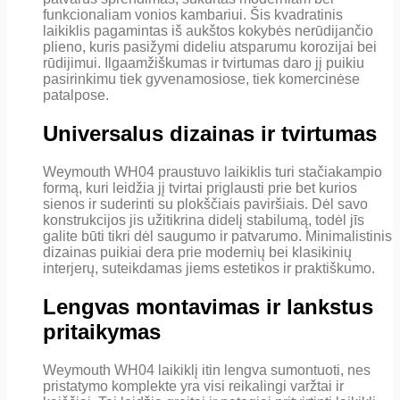
funkcionaliam vonios kambariui. Šis kvadratinis
laikiklis pagamintas iš aukštos kokybės nerūdijančio
plieno, kuris pasižymi dideliu atsparumu korozijai bei
rūdijimui. Ilgaamžiškumas ir tvirtumas daro jį puikiu
pasirinkimu tiek gyvenamosiose, tiek komercinėse
patalpose.
Universalus dizainas ir tvirtumas
Weymouth WH04 praustuvo laikiklis turi stačiakampio
formą, kuri leidžia jį tvirtai priglausti prie bet kurios
sienos ir suderinti su plokščiais paviršiais. Dėl savo
konstrukcijos jis užitikrina didelį stabilumą, todėl jīs
galite būti tikri dėl saugumo ir patvarumo. Minimalistinis
dizainas puikiai dera prie modernių bei klasikinių
interjerų, suteikdamas jiems estetikos ir praktiškumo.
Lengvas montavimas ir lankstus
pritaikymas
Weymouth WH04 laikiklį itin lengva sumontuoti, nes
pristatymo komplekte yra visi reikalingi varžtai ir