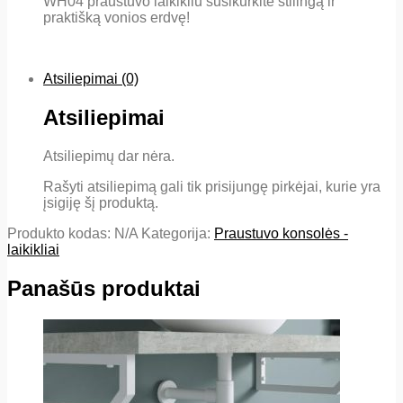
WH04 praustuvo laikikliu susikurkite stilingą ir
praktišką vonios erdvę!
Atsiliepimai (0)
Atsiliepimai
Atsiliepimų dar nėra.
Rašyti atsiliepimą gali tik prisijungę pirkėjai, kurie yra
įsigiję šį produktą.
Produkto kodas:
N/A
Kategorija:
Praustuvo konsolės -
laikikliai
Panašūs produktai