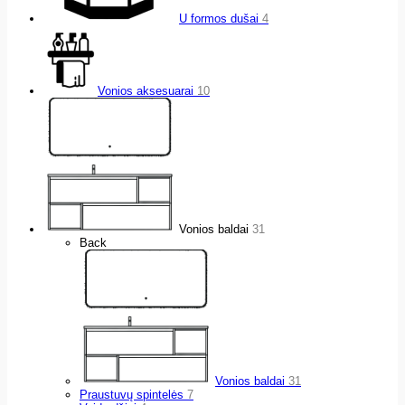
U formos dušai
4
Vonios aksesuarai
10
Vonios baldai
31
Back
Vonios baldai
31
Praustuvų spintelės
7