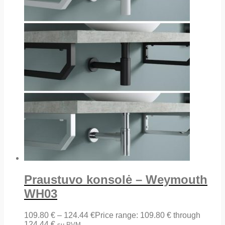
Praustuvo konsolė – Weymouth
WH03
109.80
€
–
124.44
€
Price range: 109.80 € through
124.44 €
su PVM