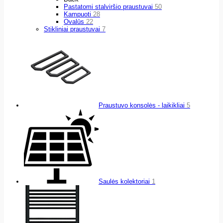
Pastatomi stalviršio praustuvai
50
Kampuoti
28
Ovalūs
22
Stikliniai praustuvai
7
Praustuvo konsolės - laikikliai
5
Saulės kolektoriai
1