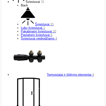
Šviestuvai
31
Back
Šviestuvai
31
Lubų šviestuvai
1
Pakabinami šviestuvai
20
Pastatomi šviestuvai
6
Šviestuvai veidrodžiams
4
Termostatai ir šildymo elementai
4