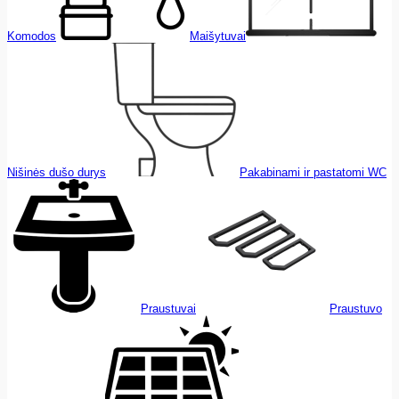
Komodos
Maišytuvai
Nišinės dušo durys
Pakabinami ir pastatomi WC
Praustuvai
Praustuvo