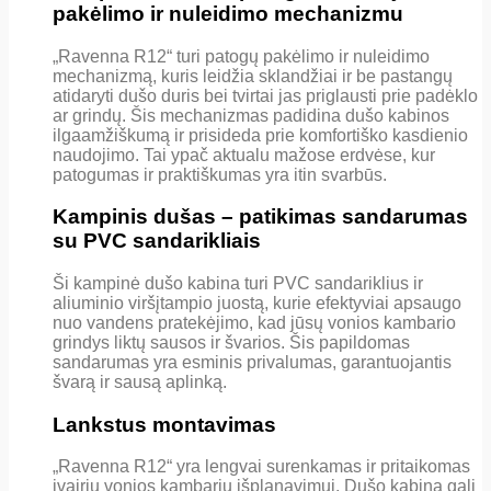
pakėlimo ir nuleidimo mechanizmu
„Ravenna R12“ turi patogų pakėlimo ir nuleidimo
mechanizmą, kuris leidžia sklandžiai ir be pastangų
atidaryti dušo duris bei tvirtai jas priglausti prie padėklo
ar grindų. Šis mechanizmas padidina dušo kabinos
ilgaamžiškumą ir prisideda prie komfortiško kasdienio
naudojimo. Tai ypač aktualu mažose erdvėse, kur
patogumas ir praktiškumas yra itin svarbūs.
Kampinis dušas – patikimas sandarumas
su PVC sandarikliais
Ši kampinė dušo kabina turi PVC sandariklius ir
aliuminio viršįtampio juostą, kurie efektyviai apsaugo
nuo vandens pratekėjimo, kad jūsų vonios kambario
grindys liktų sausos ir švarios. Šis papildomas
sandarumas yra esminis privalumas, garantuojantis
švarą ir sausą aplinką.
Lankstus montavimas
„Ravenna R12“ yra lengvai surenkamas ir pritaikomas
įvairių vonios kambarių išplanavimui. Dušo kabina gali