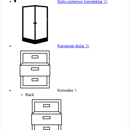
Dušo sistemos komplektai
10
Kampiniai dušai
36
Komodos
8
Back