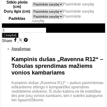
Stiklo plotis
Pasirinkite savybę
(cm)
Durų ilgis (cm)
Pasirinkite savybę
Pasirinkite
Padėklas
savybę
produkto kiekis: Ravenna R12 (Aukštis 1950mm) 6mm ESG
Į krepšelį
Share
Aprašymas
Kampinis dušas „Ravenna R12“ –
Tobulas sprendimas mažiems
vonios kambariams
Kampinis dušas „Ravenna R12“ – puikus pasirinkimas
ieškantiems stilingo ir kompaktiško sprendimo
nedidelėms erdvėms. Ši dušo kabina ne tik estetiškai
tiks prie jūsų vonios kambario, bet ir suteiks patogumo
bei ilgaamžiškumo.