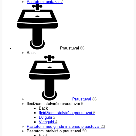
Pastatomi unitazai
7
Praustuvai
86
Back
Praustuvai
86
Įleidžiami stalviršio praustuvai
6
Back
Įleidžiami stalviršio praustuvai
6
Dvigubi
2
Viengubi
4
Pastatomi nuo grindu ir sienos praustuvai
23
Pastatomi stalviršio praustuvai
50
Back