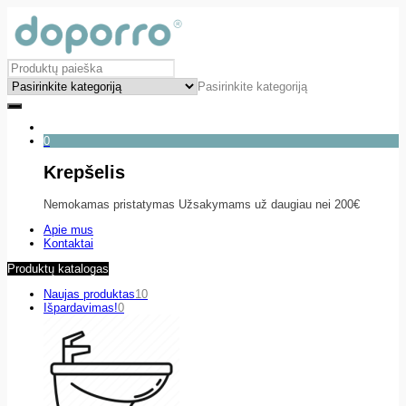
Pasirinkite kategoriją
0
Krepšelis
Nemokamas pristatymas Užsakymams už daugiau nei 200€
Apie mus
Kontaktai
Produktų katalogas
Naujas produktas
10
Išpardavimas!
0