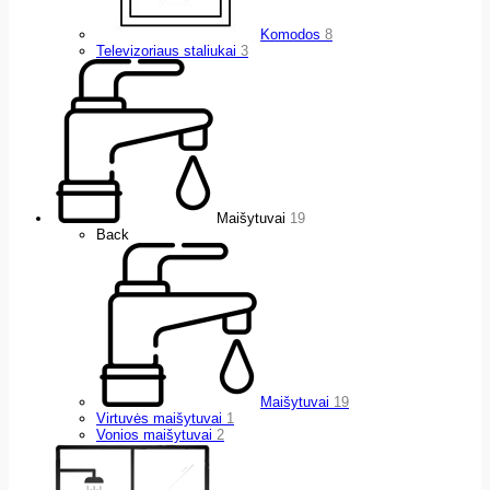
Komodos
8
Televizoriaus staliukai
3
Maišytuvai
19
Back
Maišytuvai
19
Virtuvės maišytuvai
1
Vonios maišytuvai
2