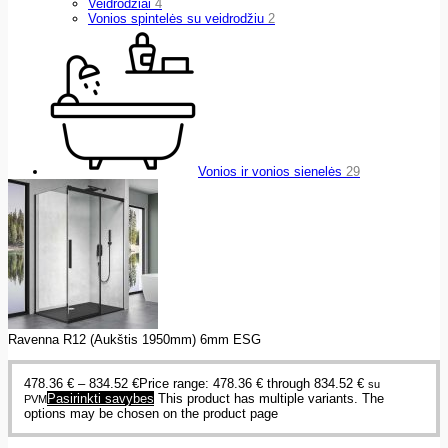
Veidrodžiai
4
Vonios spintelės su veidrodžiu
2
Vonios ir vonios sienelės
29
Ravenna R12 (Aukštis 1950mm) 6mm ESG
478.36
€
–
834.52
€
Price range: 478.36 € through 834.52 €
su
Pasirinkti savybes
This product has multiple variants. The
PVM
options may be chosen on the product page