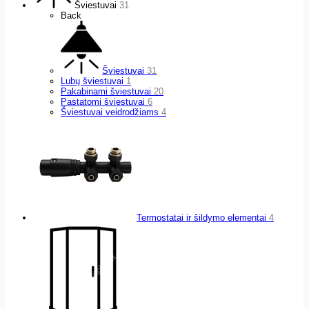
Šviestuvai
31
Back
Šviestuvai
31
Lubų šviestuvai
1
Pakabinami šviestuvai
20
Pastatomi šviestuvai
6
Šviestuvai veidrodžiams
4
Termostatai ir šildymo elementai
4