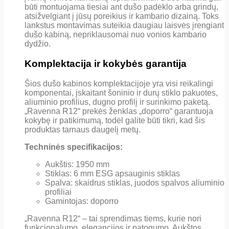
būti montuojama tiesiai ant dušo padėklo arba grindų,
atsižvelgiant į jūsų poreikius ir kambario dizainą. Toks
lankstus montavimas suteikia daugiau laisvės įrengiant
dušo kabiną, nepriklausomai nuo vonios kambario
dydžio.
Komplektacija ir kokybės garantija
Šios dušo kabinos komplektacijoje yra visi reikalingi
komponentai, įskaitant šoninio ir durų stiklo pakuotes,
aliuminio profilius, dugno profilį ir surinkimo paketą.
„Ravenna R12“ prekės ženklas „doporro“ garantuoja
kokybę ir patikimumą, todėl galite būti tikri, kad šis
produktas tarnaus daugelį metų.
Techninės specifikacijos:
Aukštis: 1950 mm
Stiklas: 6 mm ESG apsauginis stiklas
Spalva: skaidrus stiklas, juodos spalvos aliuminio
profiliai
Gamintojas: doporro
„Ravenna R12“ – tai sprendimas tiems, kurie nori
funkcionalumo, elegancijos ir patogumo. Aukštos