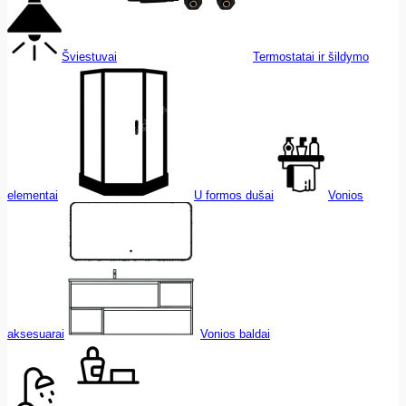
Šviestuvai
Termostatai ir šildymo
elementai
U formos dušai
Vonios
aksesuarai
Vonios baldai