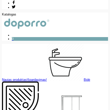
Katalogas
0
Naujas produktas
Išpardavimas!
Bidė