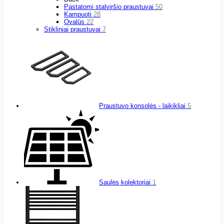
Pastatomi stalviršio praustuvai
50
Kampuoti
28
Ovalūs
22
Stikliniai praustuvai
7
Praustuvo konsolės - laikikliai
5
Saulės kolektoriai
1