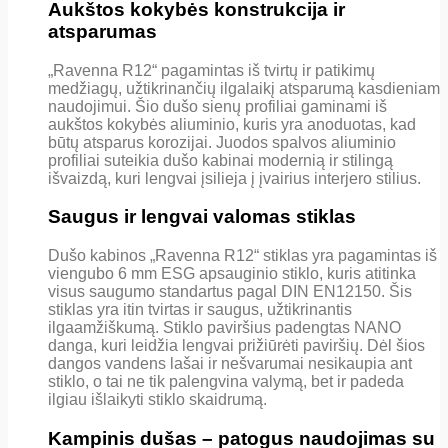
Aukštos kokybės konstrukcija ir
atsparumas
„Ravenna R12“ pagamintas iš tvirtų ir patikimų
medžiagų, užtikrinančių ilgalaikį atsparumą kasdieniam
naudojimui. Šio dušo sienų profiliai gaminami iš
aukštos kokybės aliuminio, kuris yra anoduotas, kad
būtų atsparus korozijai. Juodos spalvos aliuminio
profiliai suteikia dušo kabinai modernią ir stilingą
išvaizdą, kuri lengvai įsilieja į įvairius interjero stilius.
Saugus ir lengvai valomas stiklas
Dušo kabinos „Ravenna R12“ stiklas yra pagamintas iš
viengubo 6 mm ESG apsauginio stiklo, kuris atitinka
visus saugumo standartus pagal DIN EN12150. Šis
stiklas yra itin tvirtas ir saugus, užtikrinantis
ilgaamžiškumą. Stiklo paviršius padengtas NANO
danga, kuri leidžia lengvai prižiūrėti paviršių. Dėl šios
dangos vandens lašai ir nešvarumai nesikaupia ant
stiklo, o tai ne tik palengvina valymą, bet ir padeda
ilgiau išlaikyti stiklo skaidrumą.
Kampinis dušas – patogus naudojimas su