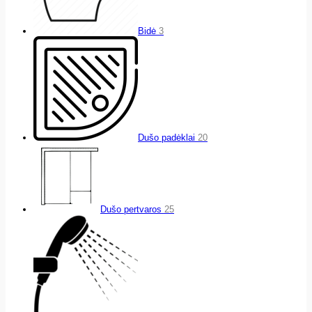
Bidė
3
Dušo padėklai
20
Dušo pertvaros
25