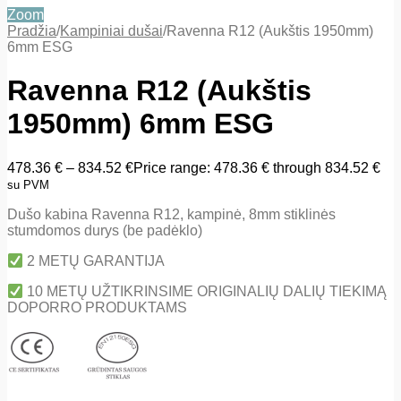
Zoom
Pradžia
/
Kampiniai dušai
/
Ravenna R12 (Aukštis 1950mm)
6mm ESG
Ravenna R12 (Aukštis
1950mm) 6mm ESG
478.36
€
–
834.52
€
Price range: 478.36 € through 834.52 €
su PVM
Dušo kabina Ravenna R12, kampinė, 8mm stiklinės
stumdomos durys (be padėklo)
2 METŲ GARANTIJA
10 METŲ UŽTIKRINSIME ORIGINALIŲ DALIŲ TIEKIMĄ
DOPORRO PRODUKTAMS