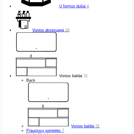
U formos dušai
4
Vonios aksesuarai
10
Vonios baldai
31
Back
Vonios baldai
31
Praustuvų spintelės
7