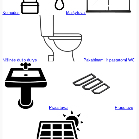
Komodos
Maišytuvai
Nišinės dušo durys
Pakabinami ir pastatomi WC
Praustuvai
Praustuvo