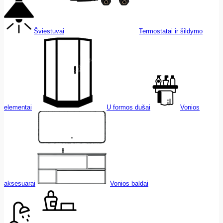
Šviestuvai
Termostatai ir šildymo
elementai
U formos dušai
Vonios
aksesuarai
Vonios baldai