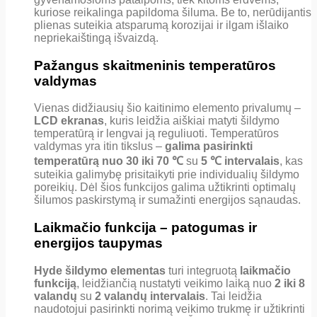
kuriose reikalinga papildoma šiluma. Be to, nerūdijantis
plienas suteikia atsparumą korozijai ir ilgam išlaiko
nepriekaištingą išvaizdą.
Pažangus skaitmeninis temperatūros
valdymas
Vienas didžiausių šio kaitinimo elemento privalumų –
LCD ekranas
, kuris leidžia aiškiai matyti šildymo
temperatūrą ir lengvai ją reguliuoti. Temperatūros
valdymas yra itin tikslus –
galima pasirinkti
temperatūrą nuo 30 iki 70 ℃
su
5 ℃ intervalais
, kas
suteikia galimybę prisitaikyti prie individualių šildymo
poreikių. Dėl šios funkcijos galima užtikrinti optimalų
šilumos paskirstymą ir sumažinti energijos sąnaudas.
Laikmačio funkcija – patogumas ir
energijos taupymas
Hyde šildymo elementas
turi integruotą
laikmačio
funkciją
, leidžiančią nustatyti veikimo laiką nuo
2 iki 8
valandų
su
2 valandų intervalais
. Tai leidžia
naudotojui pasirinkti norimą veikimo trukmę ir užtikrinti