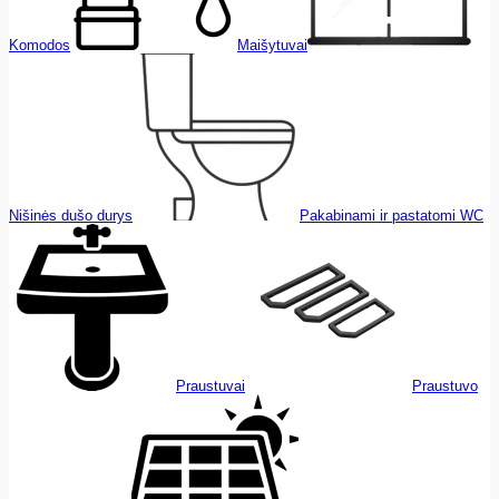
Komodos
Maišytuvai
Nišinės dušo durys
Pakabinami ir pastatomi WC
Praustuvai
Praustuvo