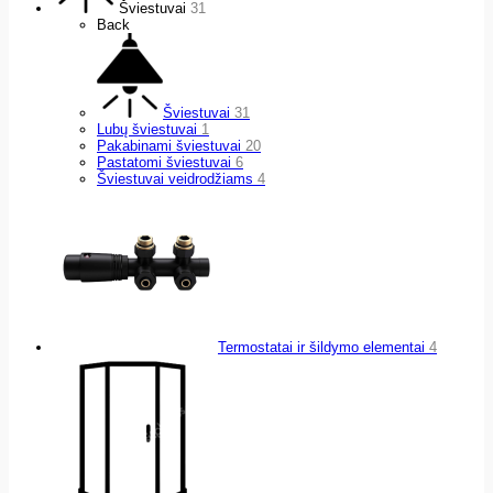
Šviestuvai
31
Back
Šviestuvai
31
Lubų šviestuvai
1
Pakabinami šviestuvai
20
Pastatomi šviestuvai
6
Šviestuvai veidrodžiams
4
Termostatai ir šildymo elementai
4