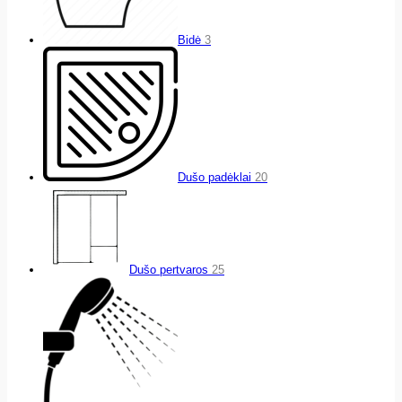
Bidė
3
Dušo padėklai
20
Dušo pertvaros
25