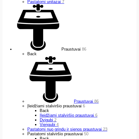
Pastatomi unitazai
7
Praustuvai
86
Back
Praustuvai
86
Įleidžiami stalviršio praustuvai
6
Back
Įleidžiami stalviršio praustuvai
6
Dvigubi
2
Viengubi
4
Pastatomi nuo grindu ir sienos praustuvai
23
Pastatomi stalviršio praustuvai
50
Back