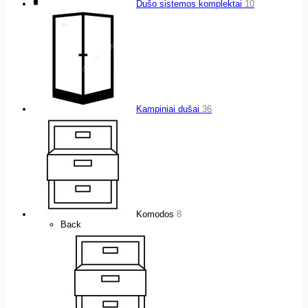
Dušo sistemos komplektai
10
Kampiniai dušai
36
Komodos
8
Back