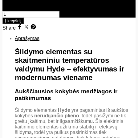
produkto kiekis: Šildymo elementas, su skaitmeniniu
temperatūros valdymu Hyde (juodas)
Į krepšelį
Share
Aprašymas
Šildymo elementas su
skaitmeniniu temperatūros
valdymu Hyde – efektyvumas ir
modernumas viename
Aukščiausios kokybės medžiagos ir
patikimumas
Šildymo elementas
Hyde
yra pagamintas iš aukštos
kokybės
nerūdijančio plieno
, todėl pasižymi ne tik
greitu įkaitimu, bet ir ilgaamžiškumu. Šis elektrinis
kaitinimo elementas užtikrina stabilų ir efektyvų
šildymą, todėl yra puikus pasirinkimas tiek
gyvenamosioms patalpoms, tiek kitoms erdvėms,