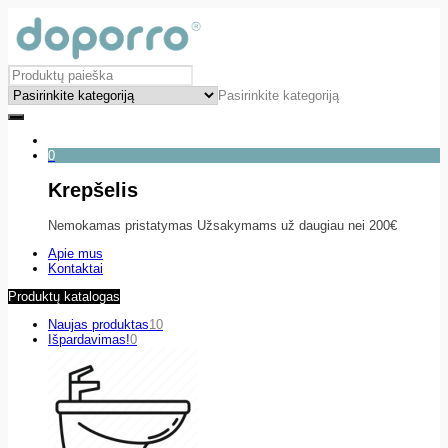
Pasirinkite kategoriją
0
Krepšelis
Nemokamas pristatymas Užsakymams už daugiau nei 200€
Apie mus
Kontaktai
Produktų katalogas
Naujas produktas
10
Išpardavimas!
0