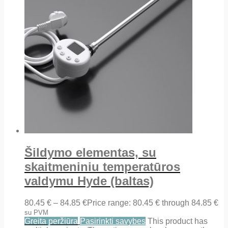
Šildymo elementas, su
skaitmeniniu temperatūros
valdymu Hyde (baltas)
80.45
€
–
84.85
€
Price range: 80.45 € through 84.85 €
su PVM
Greita peržiūra
Pasirinkti savybes
This product has