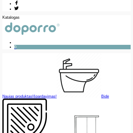
Katalogas
0
Naujas produktas
Išpardavimas!
Bidė