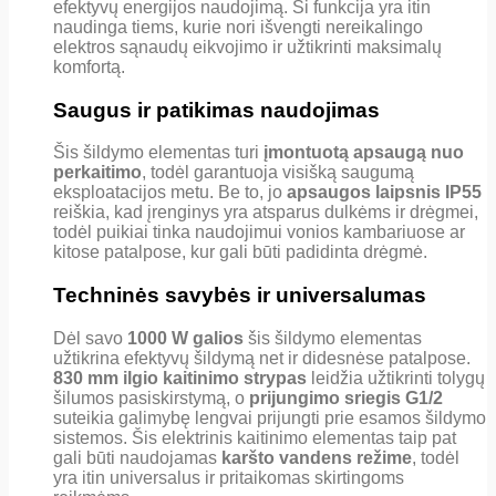
efektyvų energijos naudojimą. Ši funkcija yra itin
naudinga tiems, kurie nori išvengti nereikalingo
elektros sąnaudų eikvojimo ir užtikrinti maksimalų
komfortą.
Saugus ir patikimas naudojimas
Šis šildymo elementas turi
įmontuotą apsaugą nuo
perkaitimo
, todėl garantuoja visišką saugumą
eksploatacijos metu. Be to, jo
apsaugos laipsnis IP55
reiškia, kad įrenginys yra atsparus dulkėms ir drėgmei,
todėl puikiai tinka naudojimui vonios kambariuose ar
kitose patalpose, kur gali būti padidinta drėgmė.
Techninės savybės ir universalumas
Dėl savo
1000 W galios
šis šildymo elementas
užtikrina efektyvų šildymą net ir didesnėse patalpose.
830 mm ilgio kaitinimo strypas
leidžia užtikrinti tolygų
šilumos pasiskirstymą, o
prijungimo sriegis G1/2
suteikia galimybę lengvai prijungti prie esamos šildymo
sistemos. Šis elektrinis kaitinimo elementas taip pat
gali būti naudojamas
karšto vandens režime
, todėl
yra itin universalus ir pritaikomas skirtingoms