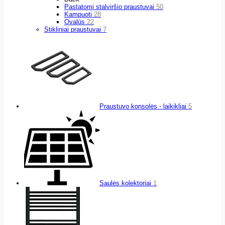
Pastatomi stalviršio praustuvai
50
Kampuoti
28
Ovalūs
22
Stikliniai praustuvai
7
Praustuvo konsolės - laikikliai
5
Saulės kolektoriai
1