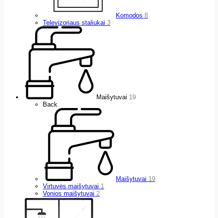
Komodos
8
Televizoriaus staliukai
3
Maišytuvai
19
Back
Maišytuvai
19
Virtuvės maišytuvai
1
Vonios maišytuvai
2