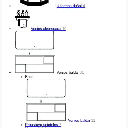
U formos dušai
4
Vonios aksesuarai
10
Vonios baldai
31
Back
Vonios baldai
31
Praustuvų spintelės
7