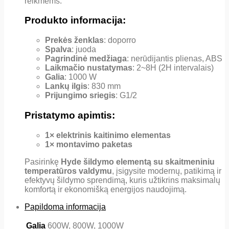
reikmėms.
Produkto informacija:
Prekės ženklas
: doporro
Spalva
: juoda
Pagrindinė medžiaga
: nerūdijantis plienas, ABS
Laikmačio nustatymas
: 2~8H (2H intervalais)
Galia
: 1000 W
Lankų ilgis
: 830 mm
Prijungimo sriegis
: G1/2
Pristatymo apimtis:
1× elektrinis kaitinimo elementas
1× montavimo paketas
Pasirinkę
Hyde šildymo elementą su skaitmeniniu
temperatūros valdymu
, įsigysite modernų, patikimą ir
efektyvų šildymo sprendimą, kuris užtikrins maksimalų
komfortą ir ekonomišką energijos naudojimą.
Papildoma informacija
Galia
600W, 800W, 1000W