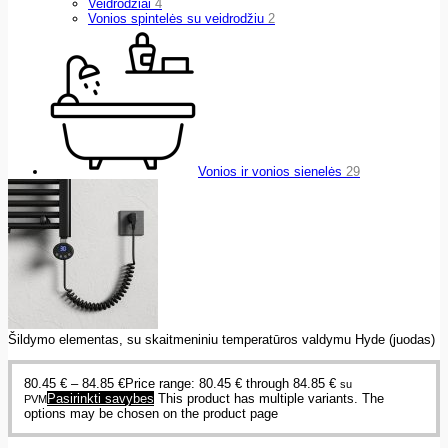
Veidrodžiai
4
Vonios spintelės su veidrodžiu
2
Vonios ir vonios sienelės
29
Šildymo elementas, su skaitmeniniu temperatūros valdymu Hyde (juodas)
80.45
€
–
84.85
€
Price range: 80.45 € through 84.85 €
su
Pasirinkti savybes
This product has multiple variants. The
PVM
options may be chosen on the product page