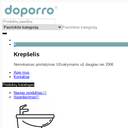
Pasirinkite kategoriją
0
Krepšelis
Nemokamas pristatymas Užsakymams už daugiau nei 200€
Apie mus
Kontaktai
Produktų katalogas
Naujas produktas
10
Išpardavimas!
0