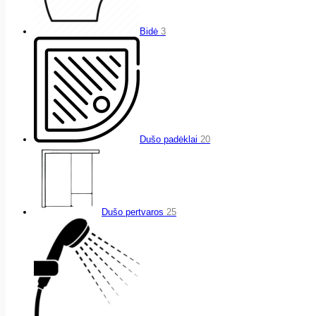
Bidė
3
Dušo padėklai
20
Dušo pertvaros
25