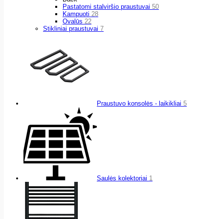
Pastatomi stalviršio praustuvai
50
Kampuoti
28
Ovalūs
22
Stikliniai praustuvai
7
Praustuvo konsolės - laikikliai
5
Saulės kolektoriai
1