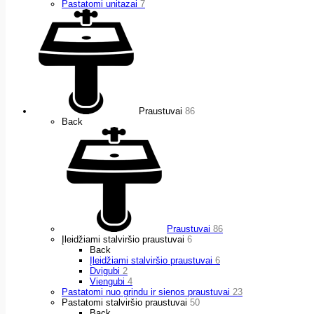
Pastatomi unitazai
7
Praustuvai
86
Back
Praustuvai
86
Įleidžiami stalviršio praustuvai
6
Back
Įleidžiami stalviršio praustuvai
6
Dvigubi
2
Viengubi
4
Pastatomi nuo grindu ir sienos praustuvai
23
Pastatomi stalviršio praustuvai
50
Back