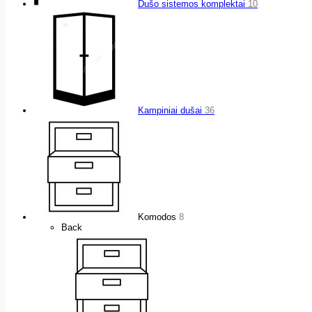
Dušo sistemos komplektai
10
Kampiniai dušai
36
Komodos
8
Back