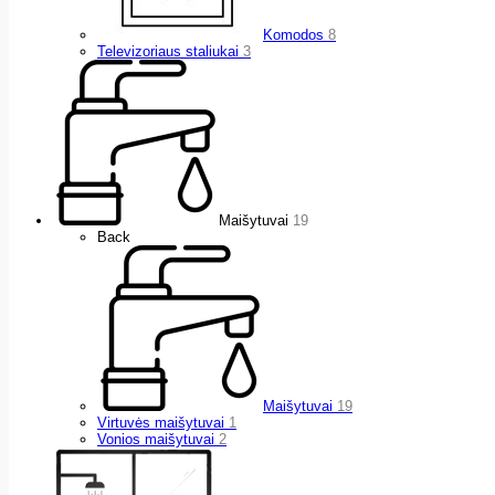
Komodos
8
Televizoriaus staliukai
3
Maišytuvai
19
Back
Maišytuvai
19
Virtuvės maišytuvai
1
Vonios maišytuvai
2