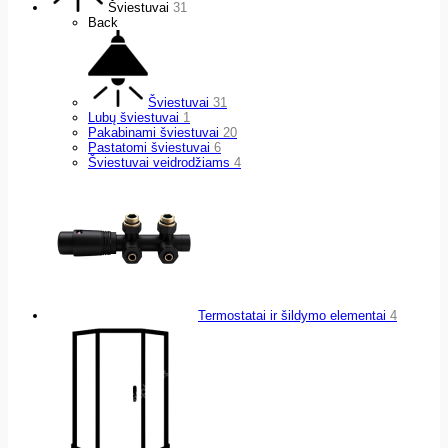
Šviestuvai
31
Back
Šviestuvai
31
Lubų šviestuvai
1
Pakabinami šviestuvai
20
Pastatomi šviestuvai
6
Šviestuvai veidrodžiams
4
Termostatai ir šildymo elementai
4