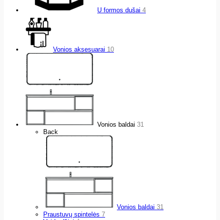
U formos dušai
4
Vonios aksesuarai
10
Vonios baldai
31
Back
Vonios baldai
31
Praustuvų spintelės
7