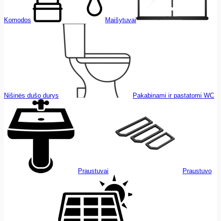
Komodos
Maišytuvai
Nišinės dušo durys
Pakabinami ir pastatomi WC
Praustuvai
Praustuvo