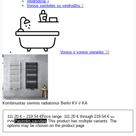
Veidrodžiai
4
Vonios spintelės su veidrodžiu
2
Vonios ir vonios sienelės
29
Kombinuotas sieninis radiatorius Berlin KV ir KA
111.20
€
–
219.54
€
Price range: 111.20 € through 219.54 €
su
Pasirinkti savybes
This product has multiple variants. The
PVM
options may be chosen on the product page