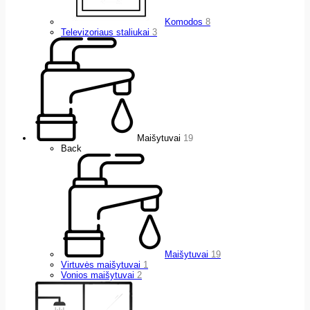
Komodos
8
Televizoriaus staliukai
3
Maišytuvai
19
Back
Maišytuvai
19
Virtuvės maišytuvai
1
Vonios maišytuvai
2