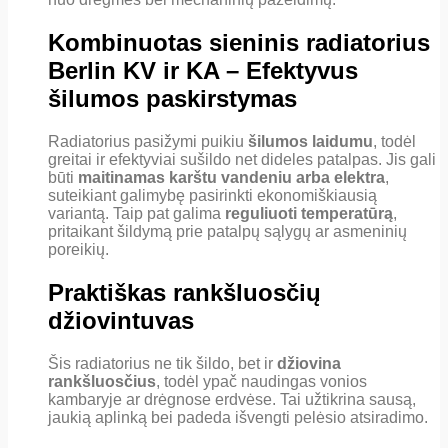
Kombinuotas sieninis radiatorius
Berlin KV ir KA – Efektyvus
šilumos paskirstymas
Radiatorius pasižymi puikiu
šilumos laidumu
, todėl
greitai ir efektyviai sušildo net dideles patalpas. Jis gali
būti
maitinamas karštu vandeniu arba elektra
,
suteikiant galimybę pasirinkti ekonomiškiausią
variantą. Taip pat galima
reguliuoti temperatūrą
,
pritaikant šildymą prie patalpų sąlygų ar asmeninių
poreikių.
Praktiškas rankšluosčių
džiovintuvas
Šis radiatorius ne tik šildo, bet ir
džiovina
rankšluosčius
, todėl ypač naudingas vonios
kambaryje ar drėgnose erdvėse. Tai užtikrina sausą,
jaukią aplinką bei padeda išvengti pelėsio atsiradimo.