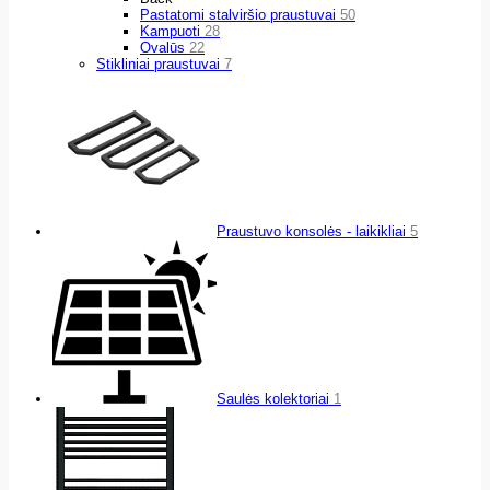
Pastatomi stalviršio praustuvai
50
Kampuoti
28
Ovalūs
22
Stikliniai praustuvai
7
Praustuvo konsolės - laikikliai
5
Saulės kolektoriai
1