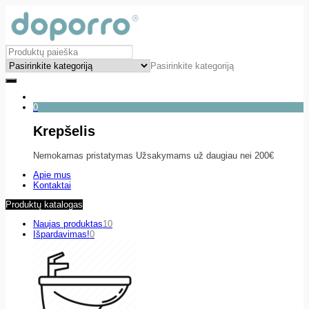
Pasirinkite kategoriją
0
Krepšelis
Nemokamas pristatymas Užsakymams už daugiau nei 200€
Apie mus
Kontaktai
Produktų katalogas
Naujas produktas
10
Išpardavimas!
0