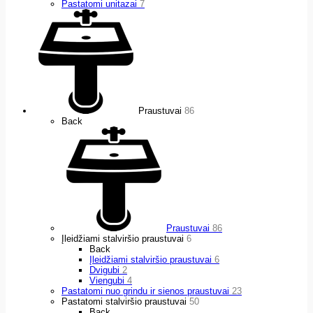
Pastatomi unitazai
7
Praustuvai
86
Back
Praustuvai
86
Įleidžiami stalviršio praustuvai
6
Back
Įleidžiami stalviršio praustuvai
6
Dvigubi
2
Viengubi
4
Pastatomi nuo grindu ir sienos praustuvai
23
Pastatomi stalviršio praustuvai
50
Back