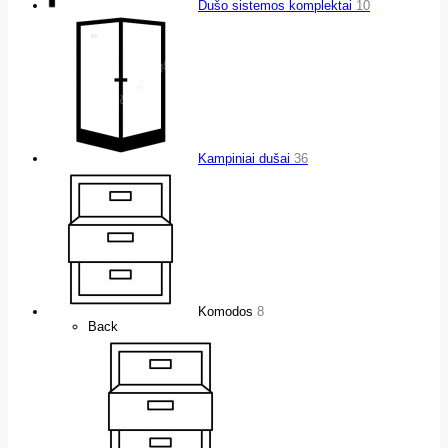
Dušo sistemos komplektai
10
Kampiniai dušai
36
Komodos
8
Back