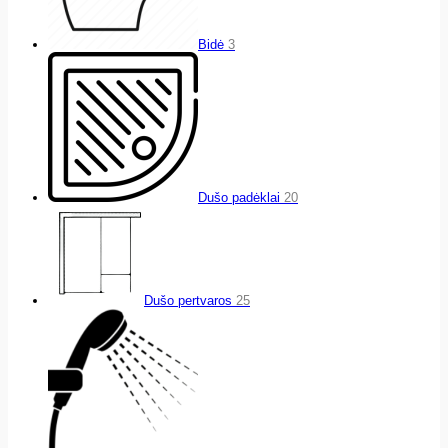
Bidė
3
Dušo padėklai
20
Dušo pertvaros
25