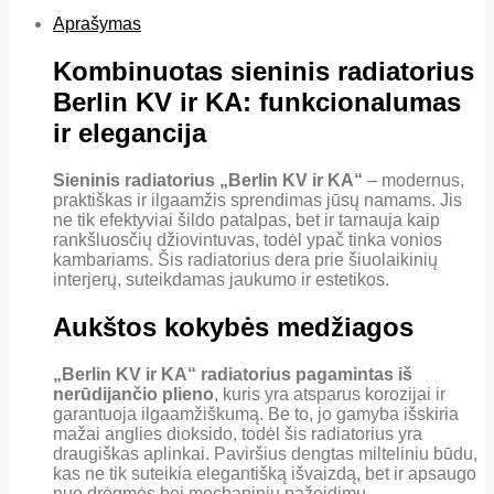
Aprašymas
Kombinuotas sieninis radiatorius
Berlin KV ir KA: funkcionalumas
ir elegancija
Sieninis radiatorius „Berlin KV ir KA“
– modernus,
praktiškas ir ilgaamžis sprendimas jūsų namams. Jis
ne tik efektyviai šildo patalpas, bet ir tarnauja kaip
rankšluosčių džiovintuvas, todėl ypač tinka vonios
kambariams. Šis radiatorius dera prie šiuolaikinių
interjerų, suteikdamas jaukumo ir estetikos.
Aukštos kokybės medžiagos
„Berlin KV ir KA“ radiatorius pagamintas iš
nerūdijančio plieno
, kuris yra atsparus korozijai ir
garantuoja ilgaamžiškumą. Be to, jo gamyba išskiria
mažai anglies dioksido, todėl šis radiatorius yra
draugiškas aplinkai. Paviršius dengtas milteliniu būdu,
kas ne tik suteikia elegantišką išvaizdą, bet ir apsaugo
nuo drėgmės bei mechaninių pažeidimų.