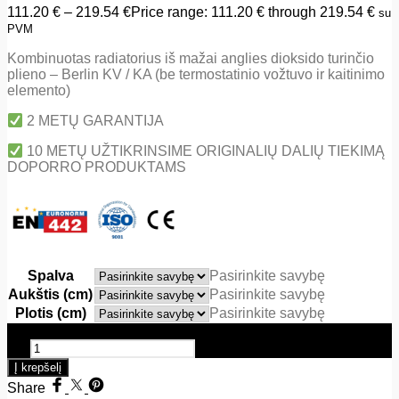
111.20
€
–
219.54
€
Price range: 111.20 € through 219.54 €
su
PVM
Kombinuotas radiatorius iš mažai anglies dioksido turinčio
plieno – Berlin KV / KA (be termostatinio vožtuvo ir kaitinimo
elemento)
2 METŲ GARANTIJA
10 METŲ UŽTIKRINSIME ORIGINALIŲ DALIŲ TIEKIMĄ
DOPORRO PRODUKTAMS
Spalva
Pasirinkite savybę
Aukštis (cm)
Pasirinkite savybę
Plotis (cm)
Pasirinkite savybę
produkto kiekis: Kombinuotas sieninis radiatorius Berlin KV ir
KA
Į krepšelį
Share