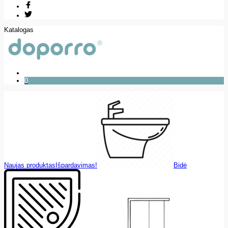
Katalogas
0
Naujas produktas
Išpardavimas!
Bidė