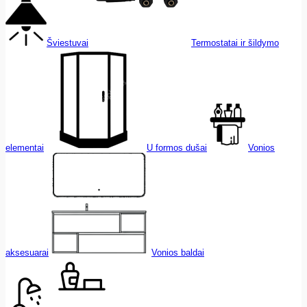
Šviestuvai
Termostatai ir šildymo
elementai
U formos dušai
Vonios
aksesuarai
Vonios baldai