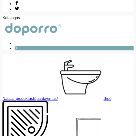
Katalogas
0
Naujas produktas
Išpardavimas!
Bidė