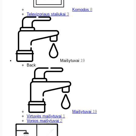
Komodos
8
Televizoriaus staliukai
3
Maišytuvai
19
Back
Maišytuvai
19
Virtuvės maišytuvai
1
Vonios maišytuvai
2