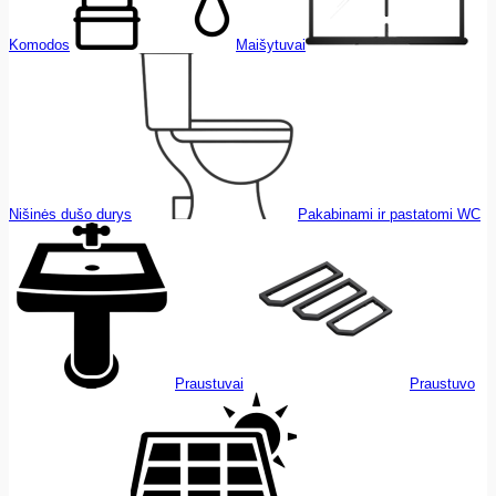
Komodos
Maišytuvai
Nišinės dušo durys
Pakabinami ir pastatomi WC
Praustuvai
Praustuvo