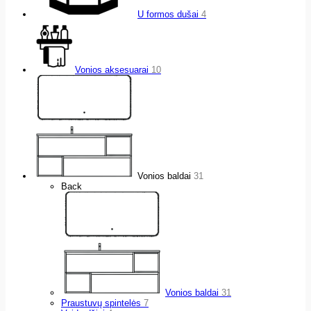
U formos dušai
4
Vonios aksesuarai
10
Vonios baldai
31
Back
Vonios baldai
31
Praustuvų spintelės
7