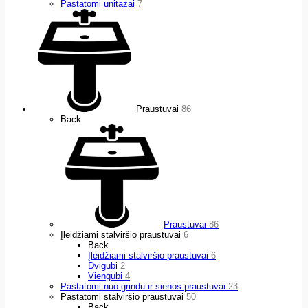
Pastatomi unitazai
7
Praustuvai
86
Back
Praustuvai
86
Įleidžiami stalviršio praustuvai
6
Back
Įleidžiami stalviršio praustuvai
6
Dvigubi
2
Viengubi
4
Pastatomi nuo grindu ir sienos praustuvai
23
Pastatomi stalviršio praustuvai
50
Back