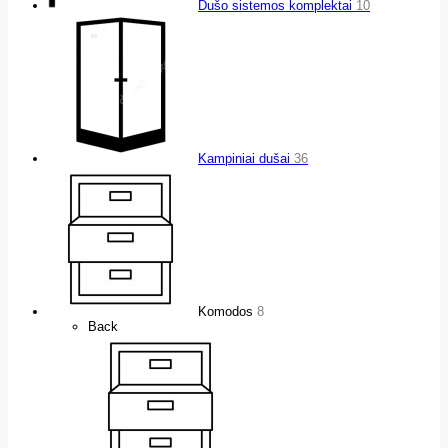
Dušo sistemos komplektai
10
Kampiniai dušai
36
Komodos
8
Back