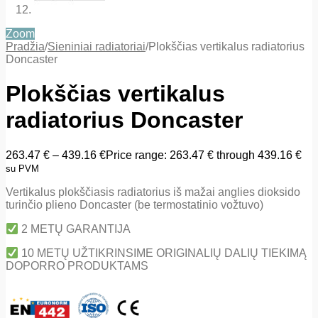
Zoom
Pradžia
/
Sieniniai radiatoriai
/
Plokščias vertikalus radiatorius
Doncaster
Plokščias vertikalus
radiatorius Doncaster
263.47
€
–
439.16
€
Price range: 263.47 € through 439.16 €
su PVM
Vertikalus plokščiasis radiatorius iš mažai anglies dioksido
turinčio plieno Doncaster (be termostatinio vožtuvo)
2 METŲ GARANTIJA
10 METŲ UŽTIKRINSIME ORIGINALIŲ DALIŲ TIEKIMĄ
DOPORRO PRODUKTAMS