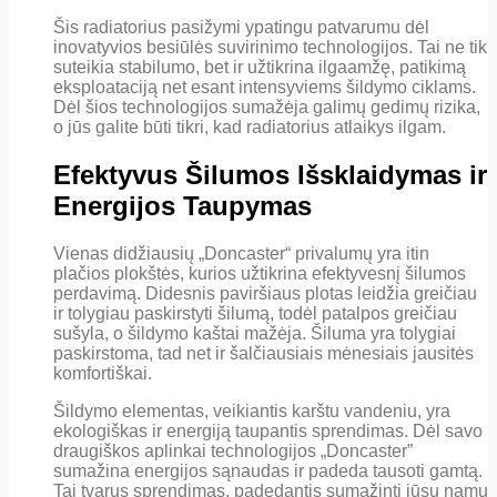
Šis radiatorius pasižymi ypatingu patvarumu dėl
inovatyvios besiūlės suvirinimo technologijos. Tai ne tik
suteikia stabilumo, bet ir užtikrina ilgaamžę, patikimą
eksploataciją net esant intensyviems šildymo ciklams.
Dėl šios technologijos sumažėja galimų gedimų rizika,
o jūs galite būti tikri, kad radiatorius atlaikys ilgam.
Efektyvus Šilumos Išsklaidymas ir
Energijos Taupymas
Vienas didžiausių „Doncaster“ privalumų yra itin
plačios plokštės, kurios užtikrina efektyvesnį šilumos
perdavimą. Didesnis paviršiaus plotas leidžia greičiau
ir tolygiau paskirstyti šilumą, todėl patalpos greičiau
sušyla, o šildymo kaštai mažėja. Šiluma yra tolygiai
paskirstoma, tad net ir šalčiausiais mėnesiais jausitės
komfortiškai.
Šildymo elementas, veikiantis karštu vandeniu, yra
ekologiškas ir energiją taupantis sprendimas. Dėl savo
draugiškos aplinkai technologijos „Doncaster”
sumažina energijos sąnaudas ir padeda tausoti gamtą.
Tai tvarus sprendimas, padedantis sumažinti jūsų namų