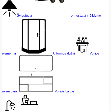
Šviestuvai
Termostatai ir šildymo
elementai
U formos dušai
Vonios
aksesuarai
Vonios baldai