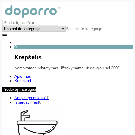
Pasirinkite kategoriją
0
Krepšelis
Nemokamas pristatymas Užsakymams už daugiau nei 200€
Apie mus
Kontaktai
Produktų katalogas
Naujas produktas
10
Išpardavimas!
0