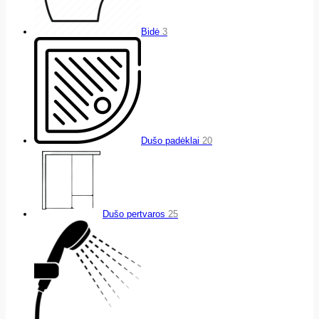
Bidė
3
Dušo padėklai
20
Dušo pertvaros
25