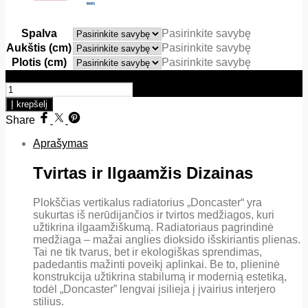
Spalva
Pasirinkite savybę
Aukštis (cm)
Pasirinkite savybę
Plotis (cm)
Pasirinkite savybę
produkto kiekis: Plokščias vertikalus radiatorius Doncaster
Į krepšelį
Share
Aprašymas
Tvirtas ir Ilgaamžis Dizainas
Plokščias vertikalus radiatorius „Doncaster“ yra
sukurtas iš nerūdijančios ir tvirtos medžiagos, kuri
užtikrina ilgaamžiškumą. Radiatoriaus pagrindinė
medžiaga – mažai anglies dioksido išskiriantis plienas.
Tai ne tik tvarus, bet ir ekologiškas sprendimas,
padedantis mažinti poveikį aplinkai. Be to, plieninė
konstrukcija užtikrina stabilumą ir modernią estetiką,
todėl „Doncaster” lengvai įsilieja į įvairius interjero
stilius.