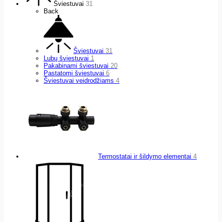
Šviestuvai
31
Back
Šviestuvai
31
Lubų šviestuvai
1
Pakabinami šviestuvai
20
Pastatomi šviestuvai
6
Šviestuvai veidrodžiams
4
Termostatai ir šildymo elementai
4