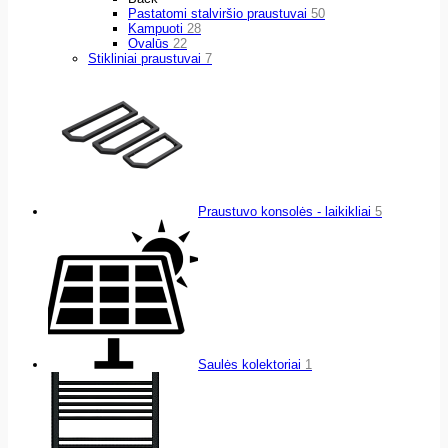
Pastatomi stalviršio praustuvai
50
Kampuoti
28
Ovalūs
22
Stikliniai praustuvai
7
Praustuvo konsolės - laikikliai
5
Saulės kolektoriai
1