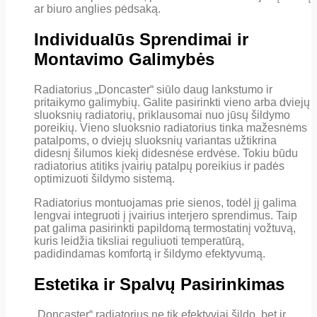
ar biuro anglies pėdsaką.
Individualūs Sprendimai ir
Montavimo Galimybės
Radiatorius „Doncaster“ siūlo daug lankstumo ir
pritaikymo galimybių. Galite pasirinkti vieno arba dviejų
sluoksnių radiatorių, priklausomai nuo jūsų šildymo
poreikių. Vieno sluoksnio radiatorius tinka mažesnėms
patalpoms, o dviejų sluoksnių variantas užtikrina
didesnį šilumos kiekį didesnėse erdvėse. Tokiu būdu
radiatorius atitiks įvairių patalpų poreikius ir padės
optimizuoti šildymo sistemą.
Radiatorius montuojamas prie sienos, todėl jį galima
lengvai integruoti į įvairius interjero sprendimus. Taip
pat galima pasirinkti papildomą termostatinį vožtuvą,
kuris leidžia tiksliai reguliuoti temperatūrą,
padidindamas komfortą ir šildymo efektyvumą.
Estetika ir Spalvų Pasirinkimas
„Doncaster“ radiatorius ne tik efektyviai šildo, bet ir