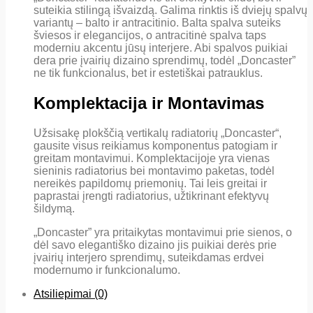
suteikia stilingą išvaizdą. Galima rinktis iš dviejų spalvų
variantų – balto ir antracitinio. Balta spalva suteiks
šviesos ir elegancijos, o antracitinė spalva taps
moderniu akcentu jūsų interjere. Abi spalvos puikiai
dera prie įvairių dizaino sprendimų, todėl „Doncaster”
ne tik funkcionalus, bet ir estetiškai patrauklus.
Komplektacija ir Montavimas
Užsisakę plokščią vertikalų radiatorių „Doncaster“,
gausite visus reikiamus komponentus patogiam ir
greitam montavimui. Komplektacijoje yra vienas
sieninis radiatorius bei montavimo paketas, todėl
nereikės papildomų priemonių. Tai leis greitai ir
paprastai įrengti radiatorius, užtikrinant efektyvų
šildymą.
„Doncaster” yra pritaikytas montavimui prie sienos, o
dėl savo elegantiško dizaino jis puikiai derės prie
įvairių interjero sprendimų, suteikdamas erdvei
modernumo ir funkcionalumo.
Atsiliepimai (0)