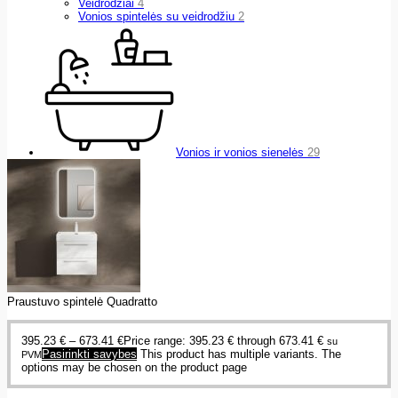
Veidrodžiai
4
Vonios spintelės su veidrodžiu
2
Vonios ir vonios sienelės
29
Praustuvo spintelė Quadratto
395.23
€
–
673.41
€
Price range: 395.23 € through 673.41 €
su
Pasirinkti savybes
This product has multiple variants. The
PVM
options may be chosen on the product page