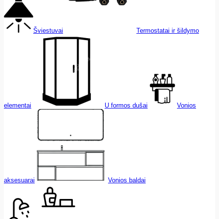
Šviestuvai
Termostatai ir šildymo
elementai
U formos dušai
Vonios
aksesuarai
Vonios baldai