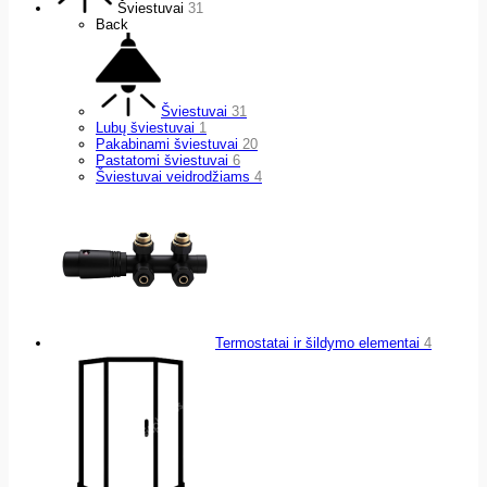
Šviestuvai
31
Back
Šviestuvai
31
Lubų šviestuvai
1
Pakabinami šviestuvai
20
Pastatomi šviestuvai
6
Šviestuvai veidrodžiams
4
Termostatai ir šildymo elementai
4