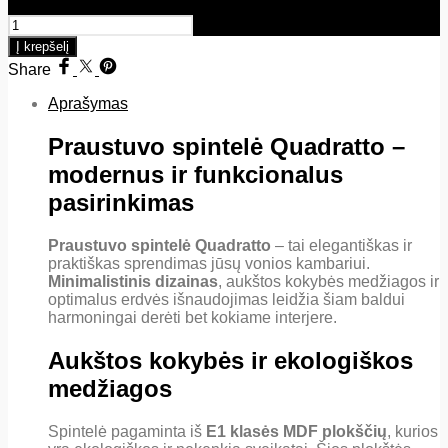
produkto kiekis: Praustuvo spintelė Quadratto
Į krepšelį
Share
Aprašymas
Praustuvo spintelė Quadratto –
modernus ir funkcionalus
pasirinkimas
Praustuvo spintelė Quadratto
– tai elegantiškas ir
praktiškas sprendimas jūsų vonios kambariui.
Minimalistinis dizainas
, aukštos kokybės medžiagos ir
optimalus erdvės išnaudojimas leidžia šiam baldui
harmoningai derėti bet kokiame interjere.
Aukštos kokybės ir ekologiškos
medžiagos
Spintelė pagaminta iš
E1 klasės MDF plokščių
, kurios