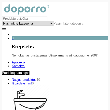
Pasirinkite kategoriją
0
Krepšelis
Nemokamas pristatymas Užsakymams už daugiau nei 200€
Apie mus
Kontaktai
Produktų katalogas
Naujas produktas
10
Išpardavimas!
0