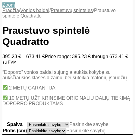
Zoom
Pradžia
/
Vonios baldai
/
Praustuvų spintelės
/
Praustuvo
spintelė Quadratto
Praustuvo spintelė
Quadratto
395.23
€
–
673.41
€
Price range: 395.23 € through 673.41 €
su PVM
“Doporro” vonios baldai sujungia aukštą kokybę su
aukščiausios klasės dizainu, bei suteikia malonių įspūdžių.
2 METŲ GARANTIJA
10 METŲ UŽTIKRINSIME ORIGINALIŲ DALIŲ TIEKIMĄ
DOPORRO PRODUKTAMS
Spalva
Pasirinkite savybę
Plotis (cm)
Pasirinkite savybę