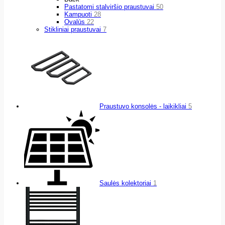
Pastatomi stalviršio praustuvai
50
Kampuoti
28
Ovalūs
22
Stikliniai praustuvai
7
Praustuvo konsolės - laikikliai
5
Saulės kolektoriai
1