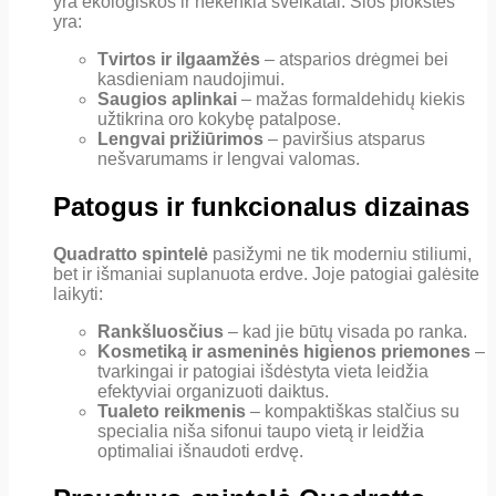
yra ekologiškos ir nekenkia sveikatai. Šios plokštės
yra:
Tvirtos ir ilgaamžės
– atsparios drėgmei bei
kasdieniam naudojimui.
Saugios aplinkai
– mažas formaldehidų kiekis
užtikrina oro kokybę patalpose.
Lengvai prižiūrimos
– paviršius atsparus
nešvarumams ir lengvai valomas.
Patogus ir funkcionalus dizainas
Quadratto spintelė
pasižymi ne tik moderniu stiliumi,
bet ir išmaniai suplanuota erdve. Joje patogiai galėsite
laikyti:
Rankšluosčius
– kad jie būtų visada po ranka.
Kosmetiką ir asmeninės higienos priemones
–
tvarkingai ir patogiai išdėstyta vieta leidžia
efektyviai organizuoti daiktus.
Tualeto reikmenis
– kompaktiškas stalčius su
specialia niša sifonui taupo vietą ir leidžia
optimaliai išnaudoti erdvę.