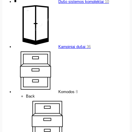
Dušo sistemos komplektai
10
Kampiniai dušai
36
Komodos
8
Back