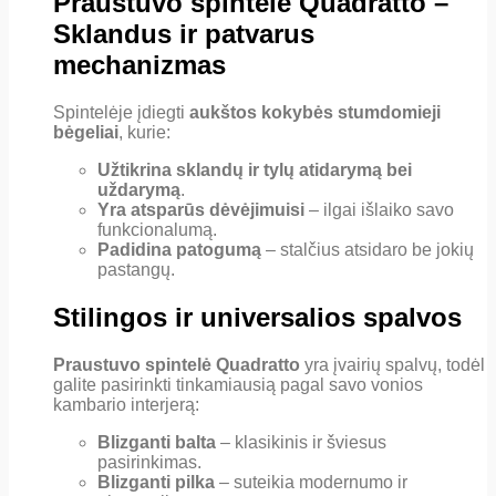
Praustuvo spintelė Quadratto –
Sklandus ir patvarus
mechanizmas
Spintelėje įdiegti
aukštos kokybės stumdomieji
bėgeliai
, kurie:
Užtikrina sklandų ir tylų atidarymą bei
uždarymą
.
Yra atsparūs dėvėjimuisi
– ilgai išlaiko savo
funkcionalumą.
Padidina patogumą
– stalčius atsidaro be jokių
pastangų.
Stilingos ir universalios spalvos
Praustuvo spintelė Quadratto
yra įvairių spalvų, todėl
galite pasirinkti tinkamiausią pagal savo vonios
kambario interjerą:
Blizganti balta
– klasikinis ir šviesus
pasirinkimas.
Blizganti pilka
– suteikia modernumo ir