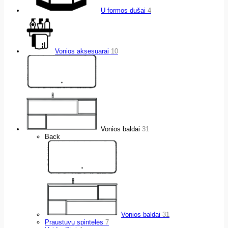
U formos dušai
4
Vonios aksesuarai
10
Vonios baldai
31
Back
Vonios baldai
31
Praustuvų spintelės
7