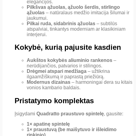
elegancijos.
Pilkšvas ąžuolas, ąžuolo šerdis, stirlingo
ąžuolas
– natūralaus medžio imitacija šilumai ir
jaukumui.
Pilkai ruda, sidabrinis ąžuolas
– subtilūs
atspalviai, tinkantys moderniam ar klasikiniam
interjerui.
Kokybė, kurią pajusite kasdien
Aukštos kokybės aliuminio rankenos
–
nerūdijančios, patvarios ir stilingos.
Drėgmei atspari medžiaga
– užtikrina
ilgaamžiškumą ir paprastą priežiūrą.
Modernus dizainas
– harmoningai dera su kitais
vonios kambario baldais.
Pristatymo komplektas
Įsigydami
Quadratto praustuvo spintelę
, gausite:
1× apatinę spintelę
1× praustuvą (be maišytuvo ir išleidimo
rinkinio)