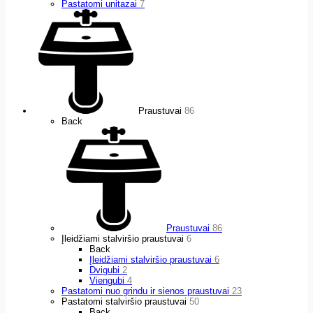
Pastatomi unitazai
7
Praustuvai
86
Back
Praustuvai
86
Įleidžiami stalviršio praustuvai
6
Back
Įleidžiami stalviršio praustuvai
6
Dvigubi
2
Viengubi
4
Pastatomi nuo grindu ir sienos praustuvai
23
Pastatomi stalviršio praustuvai
50
Back