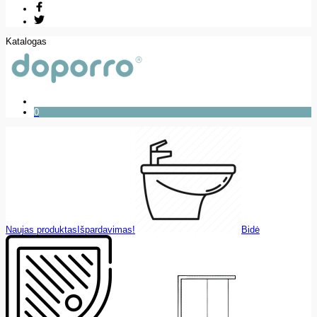
Katalogas
0
Naujas produktas
Išpardavimas!
Bidė