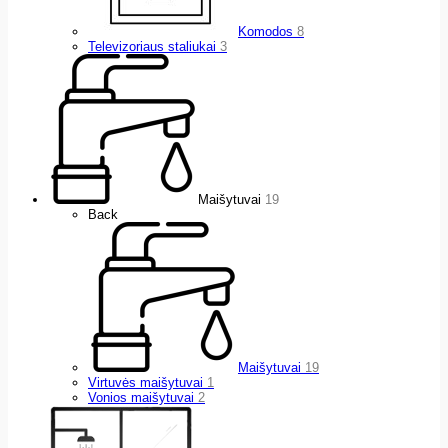
Komodos
8
Televizoriaus staliukai
3
Maišytuvai
19
Back
Maišytuvai
19
Virtuvės maišytuvai
1
Vonios maišytuvai
2