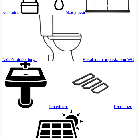
Komodos
Maišytuvai
Nišinės dušo durys
Pakabinami ir pastatomi WC
Praustuvai
Praustuvo