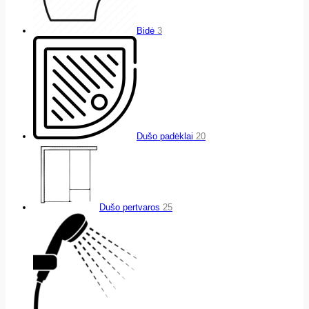
Bidė
3
Dušo padėklai
20
Dušo pertvaros
25