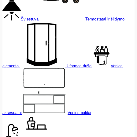
Šviestuvai
Termostatai ir šildymo
elementai
U formos dušai
Vonios
aksesuarai
Vonios baldai