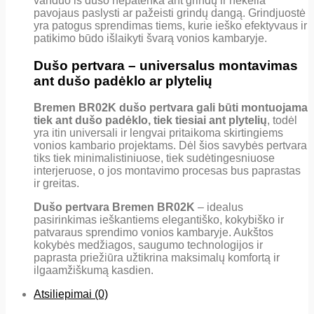
vanduo iš dušo nepatenka ant grindų ir nekelia
pavojaus paslysti ar pažeisti grindų dangą. Grindjuostė
yra patogus sprendimas tiems, kurie ieško efektyvaus ir
patikimo būdo išlaikyti švarą vonios kambaryje.
Dušo pertvara – universalus montavimas
ant dušo padėklo ar plytelių
Bremen BR02K dušo pertvara gali būti montuojama
tiek ant dušo padėklo, tiek tiesiai ant plytelių
, todėl
yra itin universali ir lengvai pritaikoma skirtingiems
vonios kambario projektams. Dėl šios savybės pertvara
tiks tiek minimalistiniuose, tiek sudėtingesniuose
interjeruose, o jos montavimo procesas bus paprastas
ir greitas.
Dušo pertvara Bremen BR02K
– idealus
pasirinkimas ieškantiems elegantiško, kokybiško ir
patvaraus sprendimo vonios kambaryje. Aukštos
kokybės medžiagos, saugumo technologijos ir
paprasta priežiūra užtikrina maksimalų komfortą ir
ilgaamžiškumą kasdien.
Atsiliepimai (0)