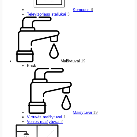
Komodos
8
Televizoriaus staliukai
3
Maišytuvai
19
Back
Maišytuvai
19
Virtuvės maišytuvai
1
Vonios maišytuvai
2