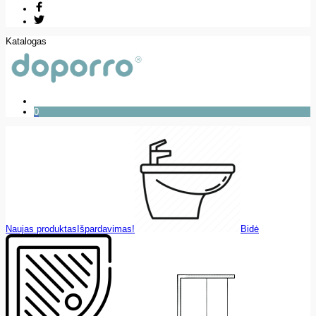
Katalogas
0
Naujas produktas
Išpardavimas!
Bidė