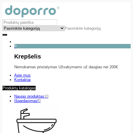
Pasirinkite kategoriją
0
Krepšelis
Nemokamas pristatymas Užsakymams už daugiau nei 200€
Apie mus
Kontaktai
Produktų katalogas
Naujas produktas
10
Išpardavimas!
0