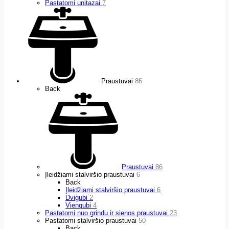
Pastatomi unitazai
7
Praustuvai
86
Back
Praustuvai
86
Įleidžiami stalviršio praustuvai
6
Back
Įleidžiami stalviršio praustuvai
6
Dvigubi
2
Viengubi
4
Pastatomi nuo grindu ir sienos praustuvai
23
Pastatomi stalviršio praustuvai
50
Back