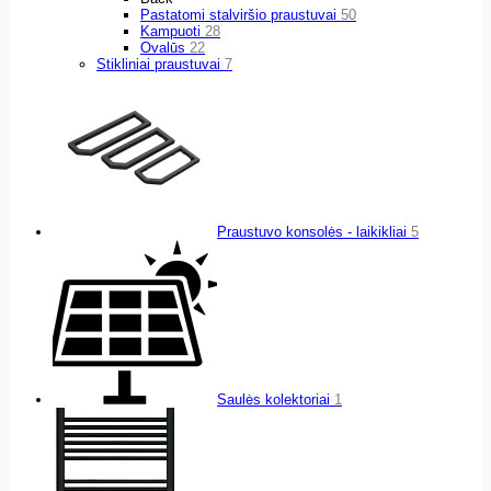
Pastatomi stalviršio praustuvai
50
Kampuoti
28
Ovalūs
22
Stikliniai praustuvai
7
Praustuvo konsolės - laikikliai
5
Saulės kolektoriai
1