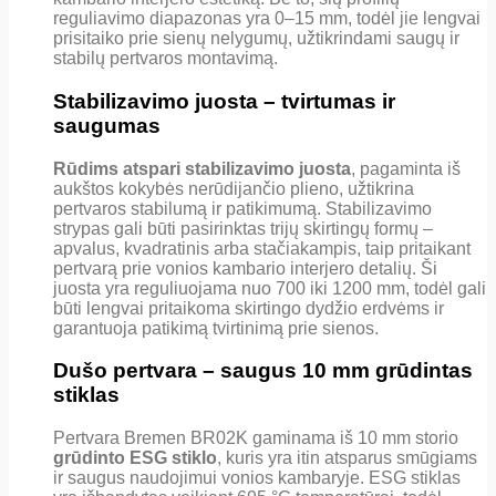
reguliavimo diapazonas yra 0–15 mm, todėl jie lengvai
prisitaiko prie sienų nelygumų, užtikrindami saugų ir
stabilų pertvaros montavimą.
Stabilizavimo juosta – tvirtumas ir
saugumas
Rūdims atspari stabilizavimo juosta
, pagaminta iš
aukštos kokybės nerūdijančio plieno, užtikrina
pertvaros stabilumą ir patikimumą. Stabilizavimo
strypas gali būti pasirinktas trijų skirtingų formų –
apvalus, kvadratinis arba stačiakampis, taip pritaikant
pertvarą prie vonios kambario interjero detalių. Ši
juosta yra reguliuojama nuo 700 iki 1200 mm, todėl gali
būti lengvai pritaikoma skirtingo dydžio erdvėms ir
garantuoja patikimą tvirtinimą prie sienos.
Dušo pertvara – saugus 10 mm grūdintas
stiklas
Pertvara Bremen BR02K gaminama iš 10 mm storio
grūdinto ESG stiklo
, kuris yra itin atsparus smūgiams
ir saugus naudojimui vonios kambaryje. ESG stiklas