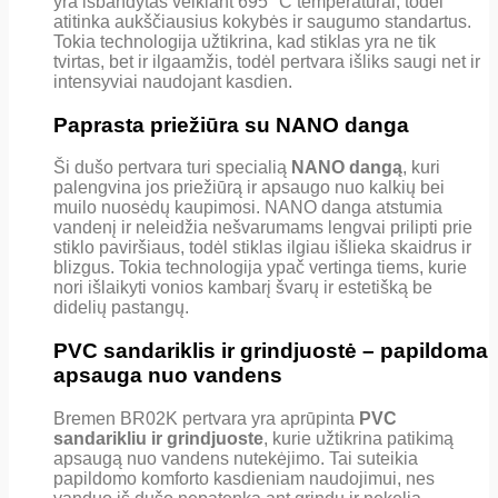
yra išbandytas veikiant 695 °C temperatūrai, todėl
atitinka aukščiausius kokybės ir saugumo standartus.
Tokia technologija užtikrina, kad stiklas yra ne tik
tvirtas, bet ir ilgaamžis, todėl pertvara išliks saugi net ir
intensyviai naudojant kasdien.
Paprasta priežiūra su NANO danga
Ši dušo pertvara turi specialią
NANO dangą
, kuri
palengvina jos priežiūrą ir apsaugo nuo kalkių bei
muilo nuosėdų kaupimosi. NANO danga atstumia
vandenį ir neleidžia nešvarumams lengvai prilipti prie
stiklo paviršiaus, todėl stiklas ilgiau išlieka skaidrus ir
blizgus. Tokia technologija ypač vertinga tiems, kurie
nori išlaikyti vonios kambarį švarų ir estetišką be
didelių pastangų.
PVC sandariklis ir grindjuostė – papildoma
apsauga nuo vandens
Bremen BR02K pertvara yra aprūpinta
PVC
sandarikliu ir grindjuoste
, kurie užtikrina patikimą
apsaugą nuo vandens nutekėjimo. Tai suteikia
papildomo komforto kasdieniam naudojimui, nes