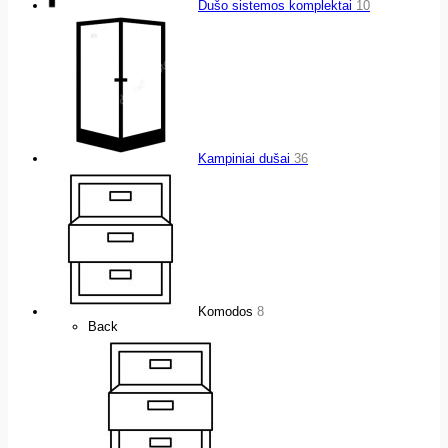
Dušo sistemos komplektai
10
Kampiniai dušai
36
Komodos
8
Back