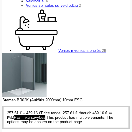
Veidrodžiai
4
Vonios spintelės su veidrodžiu
2
Vonios ir vonios sienelės
29
Bremen BR02K (Aukštis 2000mm) 10mm ESG
257.61
€
–
439.16
€
Price range: 257.61 € through 439.16 €
su
Pasirinkti savybes
This product has multiple variants. The
PVM
options may be chosen on the product page