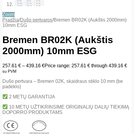
Zoom
Pradžia
/
Dušo pertvaros
/
Bremen BR02K (Aukštis 2000mm)
10mm ESG
Bremen BR02K (Aukštis
2000mm) 10mm ESG
257.61
€
–
439.16
€
Price range: 257.61 € through 439.16 €
su PVM
Dušo pertvara – Bremen 02K, skaidraus stiklo 10 mm (be
padėklo)
2 METŲ GARANTIJA
10 METŲ UŽTIKRINSIME ORIGINALIŲ DALIŲ TIEKIMĄ
DOPORRO PRODUKTAMS