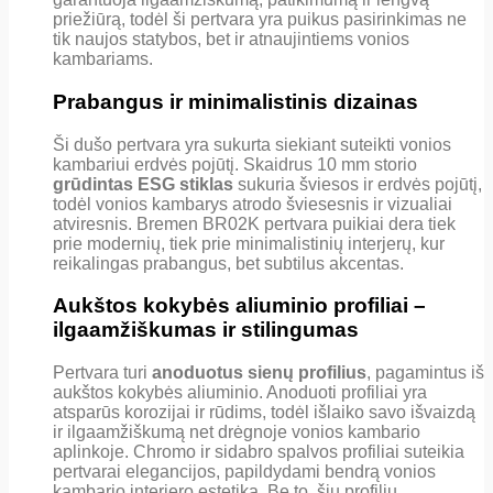
priežiūrą, todėl ši pertvara yra puikus pasirinkimas ne
tik naujos statybos, bet ir atnaujintiems vonios
kambariams.
Prabangus ir minimalistinis dizainas
Ši dušo pertvara yra sukurta siekiant suteikti vonios
kambariui erdvės pojūtį. Skaidrus 10 mm storio
grūdintas ESG stiklas
sukuria šviesos ir erdvės pojūtį,
todėl vonios kambarys atrodo šviesesnis ir vizualiai
atviresnis. Bremen BR02K pertvara puikiai dera tiek
prie modernių, tiek prie minimalistinių interjerų, kur
reikalingas prabangus, bet subtilus akcentas.
Aukštos kokybės aliuminio profiliai –
ilgaamžiškumas ir stilingumas
Pertvara turi
anoduotus sienų profilius
, pagamintus iš
aukštos kokybės aliuminio. Anoduoti profiliai yra
atsparūs korozijai ir rūdims, todėl išlaiko savo išvaizdą
ir ilgaamžiškumą net drėgnoje vonios kambario
aplinkoje. Chromo ir sidabro spalvos profiliai suteikia
pertvarai elegancijos, papildydami bendrą vonios
kambario interjero estetiką. Be to, šių profilių