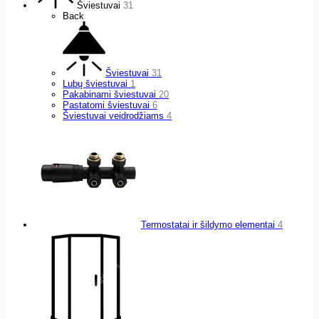
Šviestuvai
31
Back
Šviestuvai
31
Lubų šviestuvai
1
Pakabinami šviestuvai
20
Pastatomi šviestuvai
6
Šviestuvai veidrodžiams
4
Termostatai ir šildymo elementai
4