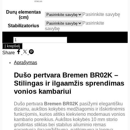
Durų elementas
Pasirinkite savybę
(cm)
Pasirinkite
Stabilizatorius
savybę
produkto kiekis: Bremen BR02K (Aukštis 2000mm) 10mm
ESG
Į krepšelį
Share
Aprašymas
Dušo pertvara Bremen BR02K –
Stilingas ir ilgaamžis sprendimas
vonios kambariui
Dušo pertvara
Bremen BR02K
pasižymi elegantišku
dizainu, aukštos kokybės medžiagomis ir išskirtinėmis
funkcijomis, kurios atitiks kiekvieno modernaus vonios
kambario poreikius. Aukštos kokybės 10 mm storio
grūdintas stiklas bei stabilus aliuminio rėmas
garantuoja ilgaamžiškumą, patikimumą ir lengvą