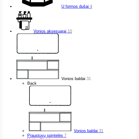
U formos dušai
4
Vonios aksesuarai
10
Vonios baldai
31
Back
Vonios baldai
31
Praustuvų spintelės
7