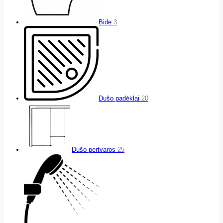
Bidė
3
Dušo padėklai
20
Dušo pertvaros
25